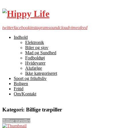
twitter
facebook
instagram
soundcloud
vimeo
feed
Indhold
Elektronik
Biler og sjov
Mad og Sundhed
Fodboldtøj
Hvidevarer
Alufælge
Ikke kategoriseret
Sport og friluftsliv
Boligen
Fritid
Om/Kontakt
Kategori:
Billige træpiller
Billige træpiller