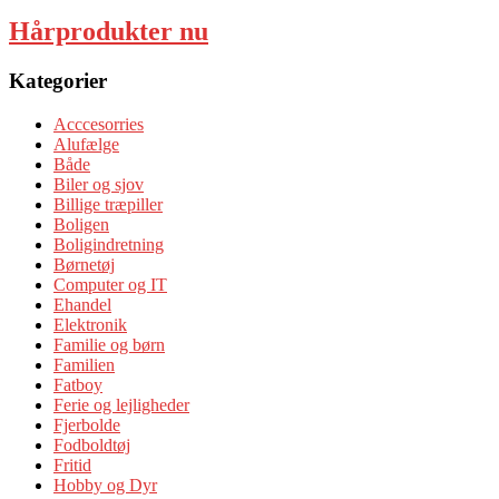
Hårprodukter nu
Kategorier
Acccesorries
Alufælge
Både
Biler og sjov
Billige træpiller
Boligen
Boligindretning
Børnetøj
Computer og IT
Ehandel
Elektronik
Familie og børn
Familien
Fatboy
Ferie og lejligheder
Fjerbolde
Fodboldtøj
Fritid
Hobby og Dyr