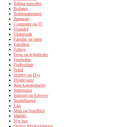
Billige træpiller
Boligen
Boligindretning
Børnetøj
Computer og IT
Ehandel
Elektronik
Familie og børn
Familien
Fatboy
Ferie og lejligheder
Fjerbolde
Fodboldtøj
Fritid
Hobby og Dyr
Hvidevarer
Ikke kategoriseret
Indretning
Industri og Erhverv
Insektfanger
Lån
Mad og Sundhed
Møbler
Nyt hus
Online Markedsføring