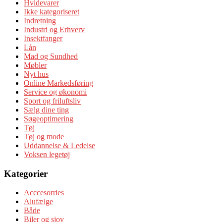
Hvidevarer
Ikke kategoriseret
Indretning
Industri og Erhverv
Insektfanger
Lån
Mad og Sundhed
Møbler
Nyt hus
Online Markedsføring
Service og økonomi
Sport og friluftsliv
Sælg dine ting
Søgeoptimering
Tøj
Tøj og mode
Uddannelse & Ledelse
Voksen legetøj
Kategorier
Acccesorries
Alufælge
Både
Biler og sjov