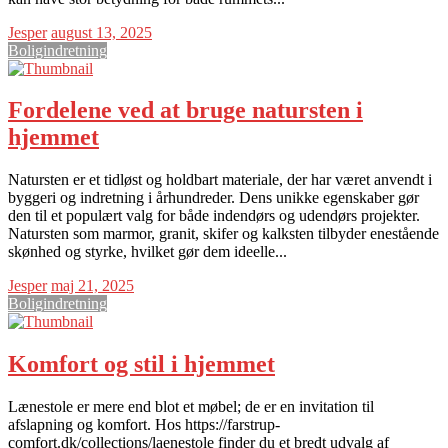
Jesper
august 13, 2025
Boligindretning
Fordelene ved at bruge natursten i
hjemmet
Natursten er et tidløst og holdbart materiale, der har været anvendt i
byggeri og indretning i århundreder. Dens unikke egenskaber gør
den til et populært valg for både indendørs og udendørs projekter.
Natursten som marmor, granit, skifer og kalksten tilbyder enestående
skønhed og styrke, hvilket gør dem ideelle...
Jesper
maj 21, 2025
Boligindretning
Komfort og stil i hjemmet
Lænestole er mere end blot et møbel; de er en invitation til
afslapning og komfort. Hos https://farstrup-
comfort.dk/collections/laenestole finder du et bredt udvalg af