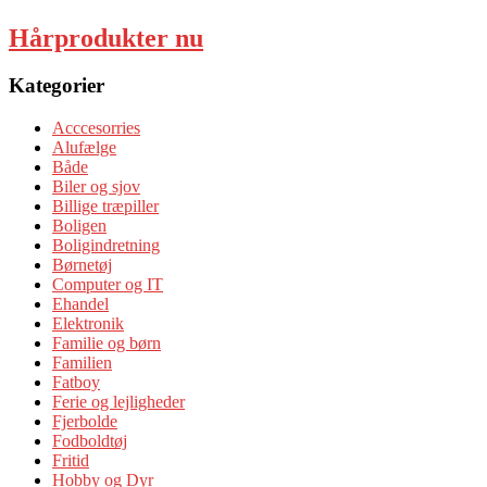
Hårprodukter nu
Kategorier
Acccesorries
Alufælge
Både
Biler og sjov
Billige træpiller
Boligen
Boligindretning
Børnetøj
Computer og IT
Ehandel
Elektronik
Familie og børn
Familien
Fatboy
Ferie og lejligheder
Fjerbolde
Fodboldtøj
Fritid
Hobby og Dyr