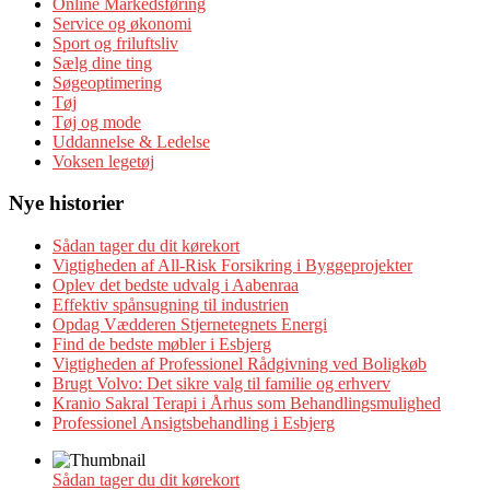
Online Markedsføring
Service og økonomi
Sport og friluftsliv
Sælg dine ting
Søgeoptimering
Tøj
Tøj og mode
Uddannelse & Ledelse
Voksen legetøj
Nye historier
Sådan tager du dit kørekort
Vigtigheden af All-Risk Forsikring i Byggeprojekter
Oplev det bedste udvalg i Aabenraa
Effektiv spånsugning til industrien
Opdag Vædderen Stjernetegnets Energi
Find de bedste møbler i Esbjerg
Vigtigheden af Professionel Rådgivning ved Boligkøb
Brugt Volvo: Det sikre valg til familie og erhverv
Kranio Sakral Terapi i Århus som Behandlingsmulighed
Professionel Ansigtsbehandling i Esbjerg
Sådan tager du dit kørekort