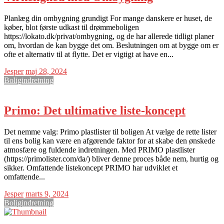
Planlæg din ombygning grundigt For mange danskere er huset, de
køber, blot første udkast til drømmeboligen
https://lokato.dk/privat/ombygning, og de har allerede tidligt planer
om, hvordan de kan bygge det om. Beslutningen om at bygge om er
ofte et alternativ til at flytte. Det er vigtigt at have en...
Jesper
maj 28, 2024
Boligindretning
Primo: Det ultimative liste-koncept
Det nemme valg: Primo plastlister til boligen At vælge de rette lister
til ens bolig kan være en afgørende faktor for at skabe den ønskede
atmosfære og fuldende indretningen. Med PRIMO plastlister
(https://primolister.com/da/) bliver denne proces både nem, hurtig og
sikker. Omfattende listekoncept PRIMO har udviklet et
omfattende...
Jesper
marts 9, 2024
Boligindretning