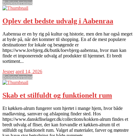
Boligindretning
Oplev det bedste udvalg i Aabenraa
Aabenraa er en by rig på kultur og historie, men den har også meget
at byde på, når det kommer til shopping. En af de mest populære
destinationer for lokale og besøgende er
https://www.lovbjerg.dk/butik/loevbjerg-aabenraa, hvor man kan
finde et imponerende udvalg af produkter til hjemmet. Et bredt
sortiment...
Jesper
april 14, 2026
Boligindretning
Skab et stilfuldt og funktionelt rum
Et køkken-alrum fungerer som hjertet i mange hjem, hvor både
madlavning, samvær og afslapning finder sted. Hos
https://www.danskfliselager.dk/collections/kokken-alrum findes et
bredt udvalg af fliser, der kan forvandle et køkken-alrum til et
stilfuldt og funktionelt rum. Valget af materialer, farver og mønstre
kan have stor betydning for både rummets...