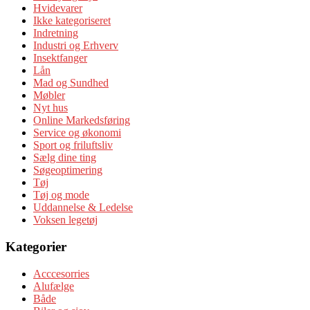
Hvidevarer
Ikke kategoriseret
Indretning
Industri og Erhverv
Insektfanger
Lån
Mad og Sundhed
Møbler
Nyt hus
Online Markedsføring
Service og økonomi
Sport og friluftsliv
Sælg dine ting
Søgeoptimering
Tøj
Tøj og mode
Uddannelse & Ledelse
Voksen legetøj
Kategorier
Acccesorries
Alufælge
Både