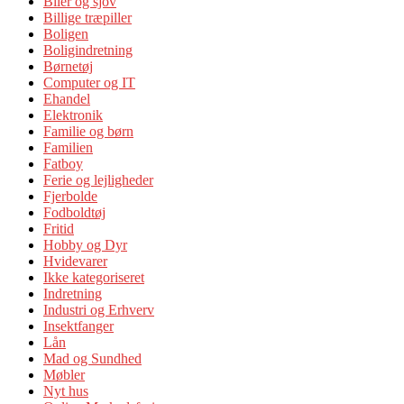
Biler og sjov
Billige træpiller
Boligen
Boligindretning
Børnetøj
Computer og IT
Ehandel
Elektronik
Familie og børn
Familien
Fatboy
Ferie og lejligheder
Fjerbolde
Fodboldtøj
Fritid
Hobby og Dyr
Hvidevarer
Ikke kategoriseret
Indretning
Industri og Erhverv
Insektfanger
Lån
Mad og Sundhed
Møbler
Nyt hus