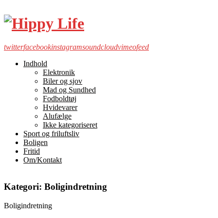
twitter
facebook
instagram
soundcloud
vimeo
feed
Indhold
Elektronik
Biler og sjov
Mad og Sundhed
Fodboldtøj
Hvidevarer
Alufælge
Ikke kategoriseret
Sport og friluftsliv
Boligen
Fritid
Om/Kontakt
Kategori:
Boligindretning
Boligindretning