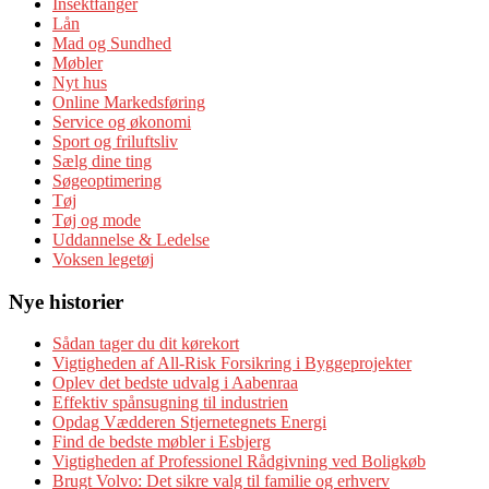
Insektfanger
Lån
Mad og Sundhed
Møbler
Nyt hus
Online Markedsføring
Service og økonomi
Sport og friluftsliv
Sælg dine ting
Søgeoptimering
Tøj
Tøj og mode
Uddannelse & Ledelse
Voksen legetøj
Nye historier
Sådan tager du dit kørekort
Vigtigheden af All-Risk Forsikring i Byggeprojekter
Oplev det bedste udvalg i Aabenraa
Effektiv spånsugning til industrien
Opdag Vædderen Stjernetegnets Energi
Find de bedste møbler i Esbjerg
Vigtigheden af Professionel Rådgivning ved Boligkøb
Brugt Volvo: Det sikre valg til familie og erhverv