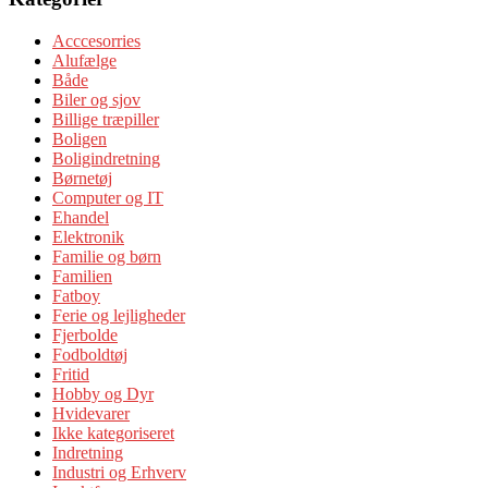
Acccesorries
Alufælge
Både
Biler og sjov
Billige træpiller
Boligen
Boligindretning
Børnetøj
Computer og IT
Ehandel
Elektronik
Familie og børn
Familien
Fatboy
Ferie og lejligheder
Fjerbolde
Fodboldtøj
Fritid
Hobby og Dyr
Hvidevarer
Ikke kategoriseret
Indretning
Industri og Erhverv