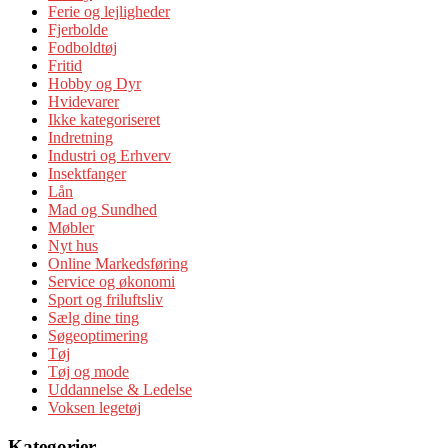
Ferie og lejligheder
Fjerbolde
Fodboldtøj
Fritid
Hobby og Dyr
Hvidevarer
Ikke kategoriseret
Indretning
Industri og Erhverv
Insektfanger
Lån
Mad og Sundhed
Møbler
Nyt hus
Online Markedsføring
Service og økonomi
Sport og friluftsliv
Sælg dine ting
Søgeoptimering
Tøj
Tøj og mode
Uddannelse & Ledelse
Voksen legetøj
Kategorier