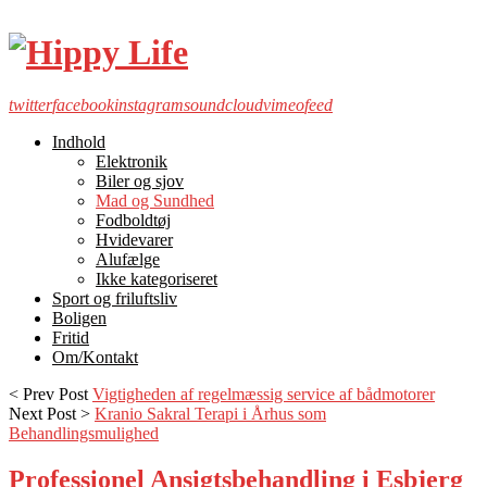
twitter
facebook
instagram
soundcloud
vimeo
feed
Indhold
Elektronik
Biler og sjov
Mad og Sundhed
Fodboldtøj
Hvidevarer
Alufælge
Ikke kategoriseret
Sport og friluftsliv
Boligen
Fritid
Om/Kontakt
< Prev Post
Vigtigheden af regelmæssig service af bådmotorer
Next Post >
Kranio Sakral Terapi i Århus som
Behandlingsmulighed
Professionel Ansigtsbehandling i Esbjerg