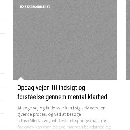
IKKE KATEGORISERET
Opdag vejen til indsigt og
forståelse gennem mental klarhed
At søge vej og finde svar kan i sig selv være en
givende proces, og ved at besøge
https://dinclairvoyant.dk/stil-et-spoergsmaal-og-
faa-svar/ kan man opleve, hvordan bevidsthed og