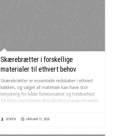
Skærebrætter i forskellige
materialer til ethvert behov
Skærebrætter er essentielle redskaber i ethvert
køkken, og valget af materiale kan have stor
betydning for både funktionalitet og holdbarhed.
På https://qookware.dk/collections/skaerebraetter
findes et bredt udvalg af skærebrætter i forskellige
materialer, herunder træ, plast og glas. Hvert
JESPER
JANUAR 19, 2026
materiale har sine egne fordele og ulemper, som
det er værd...