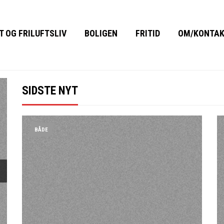
T OG FRILUFTSLIV
BOLIGEN
FRITID
OM/KONTA
SIDSTE NYT
BÅDE
next
Byg dit drømme sommerhus