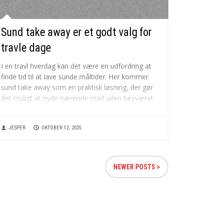
Sund take away er et godt valg for
travle dage
I en travl hverdag kan det være en udfordring at
finde tid til at lave sunde måltider. Her kommer
sund take away som en praktisk løsning, der gør
det muligt at nyde nærende mad uden besværet
ved madlavning. Hos https://buddhabowl.dk/ kan
man finde et bredt udvalg af sunde...
JESPER
OKTOBER 12, 2025
NEWER POSTS >