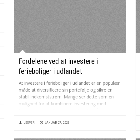
Fordelene ved at investere i
ferieboliger i udlandet
At investere i ferieboliger i udlandet er en populær
måde at diversificere sin portefølje og sikre en
stabil indkomststrøm. Mange ser dette som en
mulighed for at kombinere investering med
fornøjelse, da det giver mulighed for både
personlig brug og lejeindtægter. Ifølge https://villa-
JESPER
JANUAR 27, 2026
8.dk/ kan ferieboliger være en god...