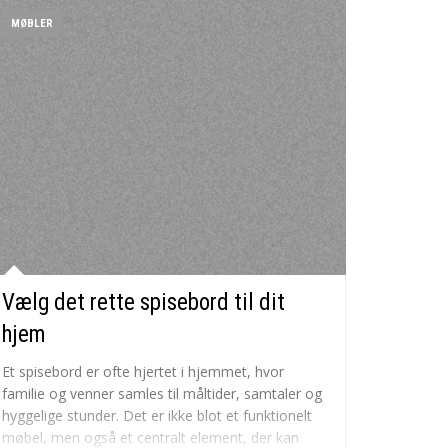
MØBLER
Vælg det rette spisebord til dit
hjem
Et spisebord er ofte hjertet i hjemmet, hvor
familie og venner samles til måltider, samtaler og
hyggelige stunder. Det er ikke blot et funktionelt
møbel, men også et centralt element, der kan