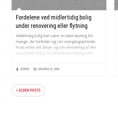
Fordelene ved midlertidig bolig
under renovering eller flytning
Midlertidig bolig kan være en ideel løsning for
mange, der befinder sig i en overgangsperiode,
hvad enten det drejer sig om renovering af den
nuværende bolig, en jobrelateret flytning eller
andre livsændringer. At finde en passende
midlertidig bolig kan give den nødvendige
JESPER
OKTOBER 27, 2025
fleksibilitet og tryghed, mens man venter...
< OLDER POSTS