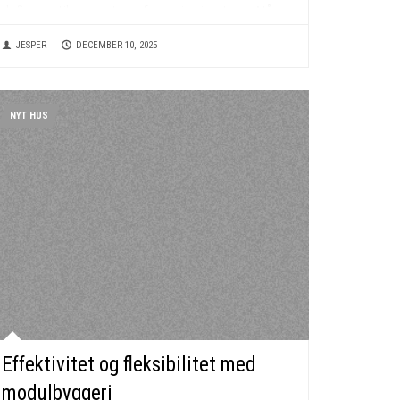
definere stilen og atmosfæren i spisestuen. Når
man vælger et spisebord, er det vigtigt at tage...
JESPER
DECEMBER 10, 2025
NYT HUS
Effektivitet og fleksibilitet med
modulbyggeri