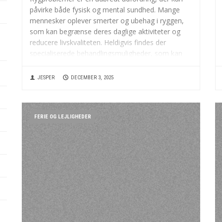
påvirke både fysisk og mental sundhed. Mange
mennesker oplever smerter og ubehag i ryggen,
som kan begrænse deres daglige aktiviteter og
reducere livskvaliteten. Heldigvis findes der
specialiserede behandlingsmuligheder, som kan
hjælpe med at lindre smerter og forbedre
funktionaliteten. Et rygcenter i...
JESPER
DECEMBER 3, 2025
FERIE OG LEJLIGHEDER