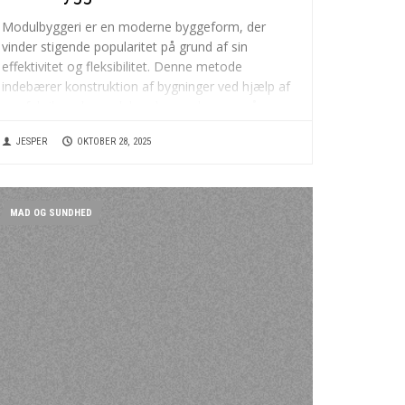
Modulbyggeri er en moderne byggeform, der
vinder stigende popularitet på grund af sin
effektivitet og fleksibilitet. Denne metode
indebærer konstruktion af bygninger ved hjælp af
præfabrikerede moduler, der produceres på
fabrikker og derefter transporteres til
JESPER
OKTOBER 28, 2025
byggepladsen for samling. Resultatet er en
hurtigere og mere omkostningseffektiv
byggeproces sammenlignet med...
MAD OG SUNDHED