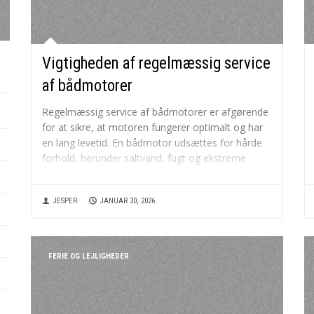
med totalentreprise
Vigtigheden af regelmæssig service
af bådmotorer
Regelmæssig service af bådmotorer er afgørende
for at sikre, at motoren fungerer optimalt og har
en lang levetid. En bådmotor udsættes for hårde
forhold, herunder saltvand, fugt og ekstreme
temperaturer, hvilket kan føre til slid og korrosion
over tid. Ved at få udført service som anbefalet af
JESPER
JANUAR 30, 2026
producenten...
FERIE OG LEJLIGHEDER