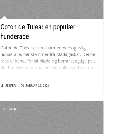
Hårprodukter nu
Coton de Tulear en populær
hunderace
Coton de Tulear er en charmerende og livlig
hunderace, der stammer fra Madagaskar. Denne
race er kendt for sit bløde og bomuldsagtige pels,
der har givet den tilnavnet Bomuldshund. Coton
de Tulear er ikke kun en smuk hund, men også en
venlig og kærlig ledsager, der passer godt...
JESPER
JANUAR 29, 2026
BOLIGEN