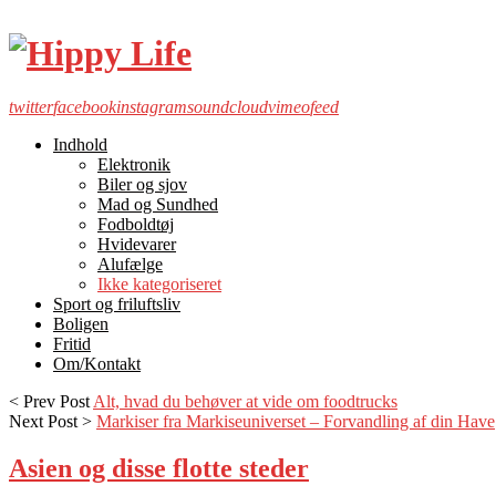
twitter
facebook
instagram
soundcloud
vimeo
feed
Indhold
Elektronik
Biler og sjov
Mad og Sundhed
Fodboldtøj
Hvidevarer
Alufælge
Ikke kategoriseret
Sport og friluftsliv
Boligen
Fritid
Om/Kontakt
< Prev Post
Alt, hvad du behøver at vide om foodtrucks
Next Post >
Markiser fra Markiseuniverset – Forvandling af din Have
Asien og disse flotte steder