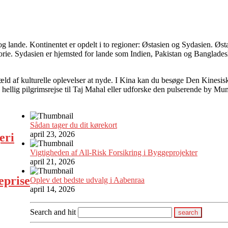
r og lande. Kontinentet er opdelt i to regioner: Østasien og Sydasien. Ø
torie. Sydasien er hjemsted for lande som Indien, Pakistan og Banglades
 væld af kulturelle oplevelser at nyde. I Kina kan du besøge Den Kines
 hellig pilgrimsrejse til Taj Mahal eller udforske den pulserende by Mu
Sådan tager du dit kørekort
april 23, 2026
eri
Vigtigheden af All-Risk Forsikring i Byggeprojekter
april 21, 2026
eprise
Oplev det bedste udvalg i Aabenraa
april 14, 2026
Search and hit