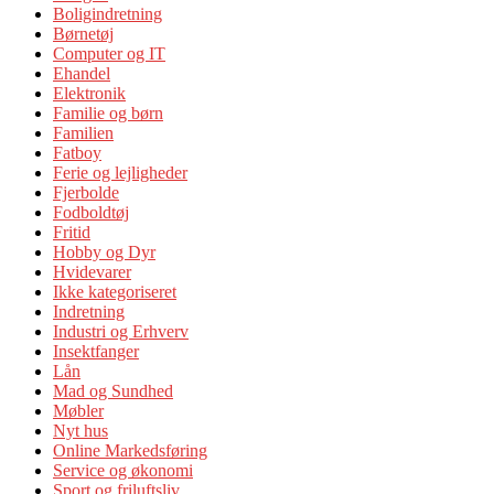
Boligindretning
Børnetøj
Computer og IT
Ehandel
Elektronik
Familie og børn
Familien
Fatboy
Ferie og lejligheder
Fjerbolde
Fodboldtøj
Fritid
Hobby og Dyr
Hvidevarer
Ikke kategoriseret
Indretning
Industri og Erhverv
Insektfanger
Lån
Mad og Sundhed
Møbler
Nyt hus
Online Markedsføring
Service og økonomi
Sport og friluftsliv