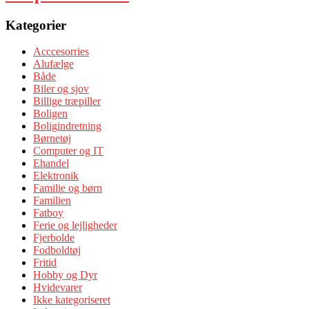
Kategorier
Acccesorries
Alufælge
Både
Biler og sjov
Billige træpiller
Boligen
Boligindretning
Børnetøj
Computer og IT
Ehandel
Elektronik
Familie og børn
Familien
Fatboy
Ferie og lejligheder
Fjerbolde
Fodboldtøj
Fritid
Hobby og Dyr
Hvidevarer
Ikke kategoriseret