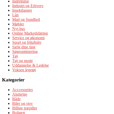
Indretning
Industri og Erhverv
Insektfanger
Lån
Mad og Sundhed
Møbler
Nyt hus
Online Markedsføring
Service og økonomi
Sport og friluftsliv
Sælg dine ting
Søgeoptimering
Tøj
Tøj og mode
Uddannelse & Ledelse
Voksen legetøj
Kategorier
Acccesorries
Alufælge
Både
Biler og sjov
Billige træpiller
Boligen