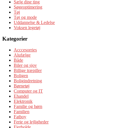
Sælg dine ting
Søgeoptimering
Tøj
Tøj og mode
Uddannelse & Ledelse
Voksen legetøj
Kategorier
Acccesorries
Alufælge
Både
Biler og sjov
Billige træpiller
Boligen
Boligindretning
Børnetøj
Computer og IT
Ehandel
Elektronik
Familie og børn
Familien
Fatboy
Ferie og lejligheder
Fjerbolde