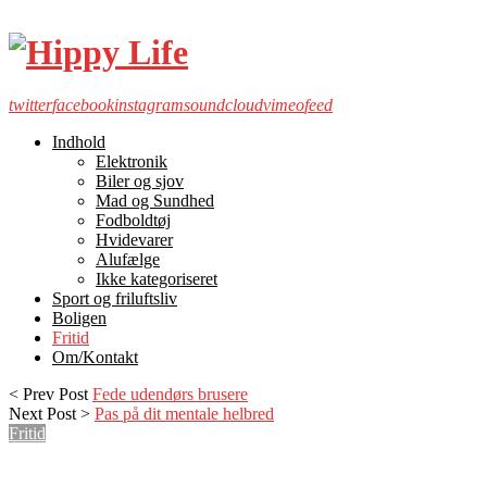
twitter
facebook
instagram
soundcloud
vimeo
feed
Indhold
Elektronik
Biler og sjov
Mad og Sundhed
Fodboldtøj
Hvidevarer
Alufælge
Ikke kategoriseret
Sport og friluftsliv
Boligen
Fritid
Om/Kontakt
< Prev Post
Fede udendørs brusere
Next Post >
Pas på dit mentale helbred
Fritid