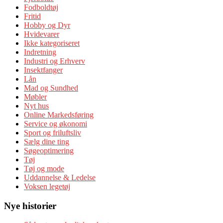
Fodboldtøj
Fritid
Hobby og Dyr
Hvidevarer
Ikke kategoriseret
Indretning
Industri og Erhverv
Insektfanger
Lån
Mad og Sundhed
Møbler
Nyt hus
Online Markedsføring
Service og økonomi
Sport og friluftsliv
Sælg dine ting
Søgeoptimering
Tøj
Tøj og mode
Uddannelse & Ledelse
Voksen legetøj
Nye historier