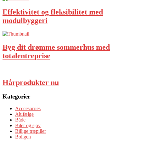
Effektivitet og fleksibilitet med
modulbyggeri
Byg dit drømme sommerhus med
totalentreprise
Hårprodukter nu
Kategorier
Acccesorries
Alufælge
Både
Biler og sjov
Billige træpiller
Boligen