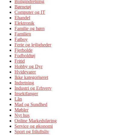
Boligindretning
Børnetøj
Computer og IT
Ehandel
Elektronik
Familie og børn
Familien
Fatboy
Ferie og lejligheder
Fjerbolde
Fodboldtøj
Fritid
Hobby og Dyr
Hvidevarer
Ikke kategoriseret
Indretning
Industri og Erhverv
Insektfanger
Lån
Mad og Sundhed
Møbler
Nyt hus
Online Markedsføring
Service og økonomi
Sport og friluftsliv