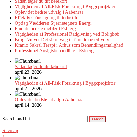
Sådan tager du dit kørekort
Vigtigheden af All-Risk Forsikring i Byggeprojekter
Oplev det bedste udvalg i Aabenraa
Effektiv spånsugning til industrien
Opdag Vædderen Stjernetegnets Energi
Find de bedste møbler i Esbjerg
Vigtigheden af Professionel Rådgivning ved Boligkøb
Brugt Volvo: Det sikre valg til familie og erhverv
Kranio Sakral Terapi i Århus som Behandlingsmulighed
Professionel Ansigtsbehandling i Esbjerg
Sådan tager du dit kørekort
april 23, 2026
Vigtigheden af All-Risk Forsikring i Byggeprojekter
april 21, 2026
Oplev det bedste udvalg i Aabenraa
april 14, 2026
Search and hit
Sitemap
↑