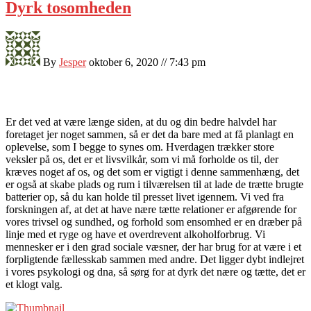
Dyrk tosomheden
By
Jesper
oktober 6, 2020 // 7:43 pm
Er det ved at være længe siden, at du og din bedre halvdel har
foretaget jer noget sammen, så er det da bare med at få planlagt en
oplevelse, som I begge to synes om. Hverdagen trækker store
veksler på os, det er et livsvilkår, som vi må forholde os til, der
kræves noget af os, og det som er vigtigt i denne sammenhæng, det
er også at skabe plads og rum i tilværelsen til at lade de trætte brugte
batterier op, så du kan holde til presset livet igennem. Vi ved fra
forskningen af, at det at have nære tætte relationer er afgørende for
vores trivsel og sundhed, og forhold som ensomhed er en dræber på
linje med et ryge og have et overdrevent alkoholforbrug. Vi
mennesker er i den grad sociale væsner, der har brug for at være i et
forpligtende fællesskab sammen med andre. Det ligger dybt indlejret
i vores psykologi og dna, så sørg for at dyrk det nære og tætte, det er
et klogt valg.