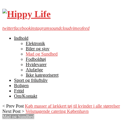
twitter
facebook
instagram
soundcloud
vimeo
feed
Indhold
Elektronik
Biler og sjov
Mad og Sundhed
Fodboldtøj
Hvidevarer
Alufælge
Ikke kategoriseret
Sport og friluftsliv
Boligen
Fritid
Om/Kontakt
< Prev Post
Køb masser af lækkert tøj til kvinder i alle størrelser
Next Post >
Velsmagende catering København
Mad og Sundhed