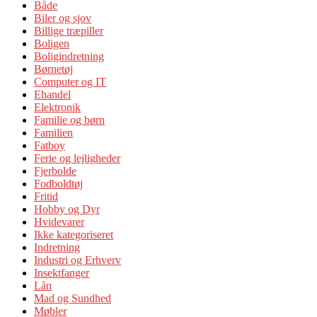
Både
Biler og sjov
Billige træpiller
Boligen
Boligindretning
Børnetøj
Computer og IT
Ehandel
Elektronik
Familie og børn
Familien
Fatboy
Ferie og lejligheder
Fjerbolde
Fodboldtøj
Fritid
Hobby og Dyr
Hvidevarer
Ikke kategoriseret
Indretning
Industri og Erhverv
Insektfanger
Lån
Mad og Sundhed
Møbler