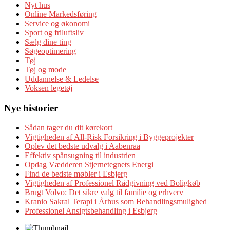
Nyt hus
Online Markedsføring
Service og økonomi
Sport og friluftsliv
Sælg dine ting
Søgeoptimering
Tøj
Tøj og mode
Uddannelse & Ledelse
Voksen legetøj
Nye historier
Sådan tager du dit kørekort
Vigtigheden af All-Risk Forsikring i Byggeprojekter
Oplev det bedste udvalg i Aabenraa
Effektiv spånsugning til industrien
Opdag Vædderen Stjernetegnets Energi
Find de bedste møbler i Esbjerg
Vigtigheden af Professionel Rådgivning ved Boligkøb
Brugt Volvo: Det sikre valg til familie og erhverv
Kranio Sakral Terapi i Århus som Behandlingsmulighed
Professionel Ansigtsbehandling i Esbjerg