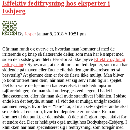
Effektiv fedtfrysning hos eksperter i
Esbjerg
By
Jesper
januar 8, 2018 // 10:51 pm
Går man rundt og overvejer, hvordan man kommer af med de
irriterende og knap så flatterende deller, som man har kæmpet med
siden den sidste graviditet? Hvorfor så ikke prøve
Effektiv og billig
fedtfrysning
? Synes man, at de alt for store fedtdepoter, som man har
siddende på maven eller lårene efterhånden gør tilværelsen ret så
besværlig? At glemme dem er for de fleste ikke muligt. Man bliver
jo konfronteret med dem, når man ser sig selv i fuld figur i spejlet.
Det kan være derhjemme i badeværelset, i omklædningsrum i
tøjforretninger, når man skal undersøges ved lægen, i badet i
fitnesscenteret, eller når man skal nyde strandlivet i bikinien. I sidste
ende kan det betyde, at man, så vidt det er muligt, undgår sociale
sammenhænge, hvor der er “fare” for, at man selv og/eller andre skal
se de dele af éns krop, hvor fedtdepoterne er for store. Er man
kommet til det punkt, er det måske på tide at få gjort noget aktivt for
at ændre det. Det er heldigvis også muligt hos Bodyshape-Esbjerg. I
klinikken har man specialiseret sig i fedtfrysning, som foregår med