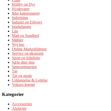
Hobby og Dyr
Hvidevarer
Ikke kategoriseret
Indretning
Industri og Erhverv
Insektfanger
Lån
Mad og Sundhed
Møbler
Nyt hus
Online Markedsføring
Service og økonomi
Sport og friluftsliv
Sælg dine ting
Søgeoptimering
Tøj
Tøj og mode
Uddannelse & Ledelse
Voksen legetøj
Kategorier
Acccesorries
Alufælge