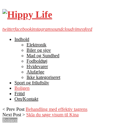
twitter
facebook
instagram
soundcloud
vimeo
feed
Indhold
Elektronik
Biler og sjov
Mad og Sundhed
Fodboldtøj
Hvidevarer
Alufælge
Ikke kategoriseret
Sport og friluftsliv
Boligen
Fritid
Om/Kontakt
< Prev Post
Behandling med effektiv tagrens
Next Post >
Skla du søge visum til Kina
Boligen