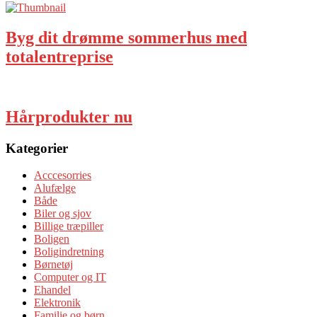
Byg dit drømme sommerhus med
totalentreprise
Hårprodukter nu
Kategorier
Acccesorries
Alufælge
Både
Biler og sjov
Billige træpiller
Boligen
Boligindretning
Børnetøj
Computer og IT
Ehandel
Elektronik
Familie og børn