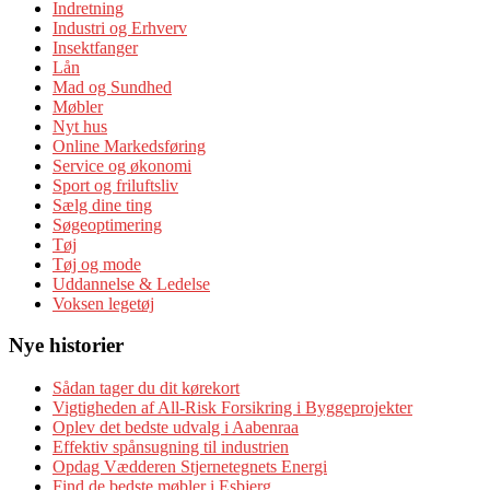
Indretning
Industri og Erhverv
Insektfanger
Lån
Mad og Sundhed
Møbler
Nyt hus
Online Markedsføring
Service og økonomi
Sport og friluftsliv
Sælg dine ting
Søgeoptimering
Tøj
Tøj og mode
Uddannelse & Ledelse
Voksen legetøj
Nye historier
Sådan tager du dit kørekort
Vigtigheden af All-Risk Forsikring i Byggeprojekter
Oplev det bedste udvalg i Aabenraa
Effektiv spånsugning til industrien
Opdag Vædderen Stjernetegnets Energi
Find de bedste møbler i Esbjerg