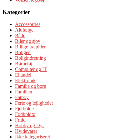
Kategorier
Acccesorries
Alufælge
Både
Biler og sjov
Billige træpiller
Boligen
Boligindretning
Børnetøj
Computer og IT
Ehandel
Elektronik
Familie og børn
Familien
Fatboy
Ferie og lejligheder
Fjerbolde
Fodboldtøj
Fritid
Hobby og Dyr
Hvidevarer
Ikke kategoriseret