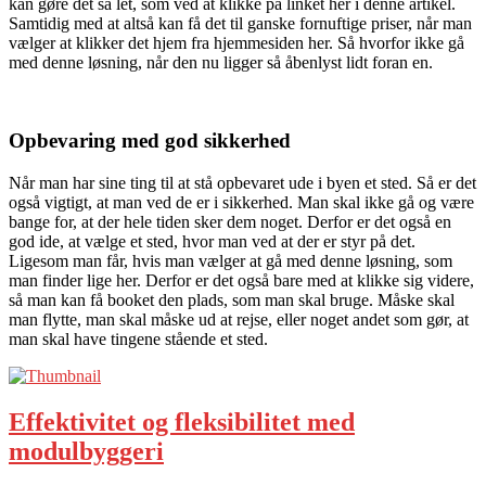
kan gøre det så let, som ved at klikke på linket her i denne artikel.
Samtidig med at altså kan få det til ganske fornuftige priser, når man
vælger at klikker det hjem fra hjemmesiden her. Så hvorfor ikke gå
med denne løsning, når den nu ligger så åbenlyst lidt foran en.
Opbevaring med god sikkerhed
Når man har sine ting til at stå opbevaret ude i byen et sted. Så er det
også vigtigt, at man ved de er i sikkerhed. Man skal ikke gå og være
bange for, at der hele tiden sker dem noget. Derfor er det også en
god ide, at vælge et sted, hvor man ved at der er styr på det.
Ligesom man får, hvis man vælger at gå med denne løsning, som
man finder lige her. Derfor er det også bare med at klikke sig videre,
så man kan få booket den plads, som man skal bruge. Måske skal
man flytte, man skal måske ud at rejse, eller noget andet som gør, at
man skal have tingene stående et sted.
Effektivitet og fleksibilitet med
modulbyggeri