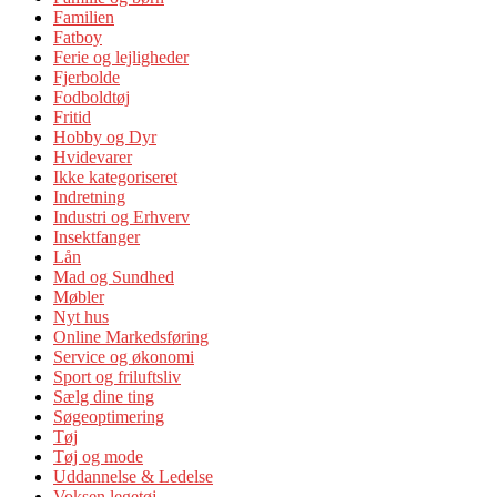
Familien
Fatboy
Ferie og lejligheder
Fjerbolde
Fodboldtøj
Fritid
Hobby og Dyr
Hvidevarer
Ikke kategoriseret
Indretning
Industri og Erhverv
Insektfanger
Lån
Mad og Sundhed
Møbler
Nyt hus
Online Markedsføring
Service og økonomi
Sport og friluftsliv
Sælg dine ting
Søgeoptimering
Tøj
Tøj og mode
Uddannelse & Ledelse
Voksen legetøj