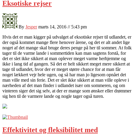
Eksotiske rejser
By
Jesper
marts 14, 2016 // 5:43 pm
Hvis det er man kigger på udvalget af eksotiske rejser til udlandet, er
der også kommet mange flere henover årene, og det er alt andet lige
noget af det mange skal bruge deres penge på her til sommer. At folk
tager til de varme lande i sommertide
n kan man sagtens forstå, for
det er slet ikke sikkert at man oplever meget varme herhjemme og
ikke i lang tid af gangen. Så det er helt sikkert meget mere sikkert at
tage til udlandet, hvor der er meget større chance for at man får
noget lækkert vejr hele ugen, og så har man jo ligesom opnået det
man ville med sin ferie. Det er slet ikke sikkert at man ville opleve i
nærheden af det man finder i udlandet især om sommeren, og om
vinteren siger det sig selv, at der er mange som ønsker eller drømmer
sig hen til de varmere lande og nogle tager også turen.
Effektivitet og fleksibilitet med