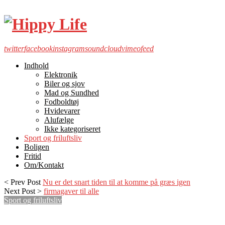
twitter
facebook
instagram
soundcloud
vimeo
feed
Indhold
Elektronik
Biler og sjov
Mad og Sundhed
Fodboldtøj
Hvidevarer
Alufælge
Ikke kategoriseret
Sport og friluftsliv
Boligen
Fritid
Om/Kontakt
< Prev Post
Nu er det snart tiden til at komme på græs igen
Next Post >
firmagaver til alle
Sport og friluftsliv