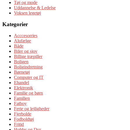
Tøj og mode
Uddannelse & Ledelse
Voksen legetøj
Kategorier
Acccesorries
Alufælge
Både
Biler og sjov
Billige træpiller
Boligen
Boligindretning
Børnetøj
Computer og IT
Ehandel
Elektronik
Familie og børn
Familien
Fatboy
Ferie og lejligheder
Fjerbolde
Fodboldtøj
Fritid
Hobby og Dyr