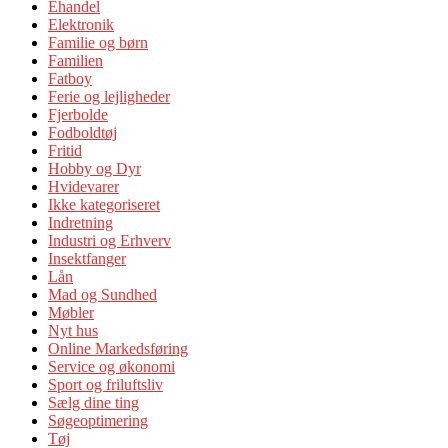
Ehandel
Elektronik
Familie og børn
Familien
Fatboy
Ferie og lejligheder
Fjerbolde
Fodboldtøj
Fritid
Hobby og Dyr
Hvidevarer
Ikke kategoriseret
Indretning
Industri og Erhverv
Insektfanger
Lån
Mad og Sundhed
Møbler
Nyt hus
Online Markedsføring
Service og økonomi
Sport og friluftsliv
Sælg dine ting
Søgeoptimering
Tøj