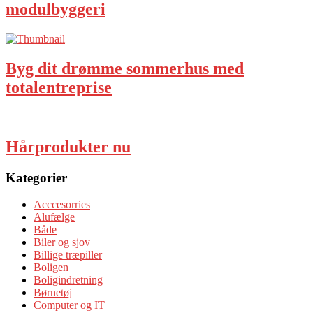
modulbyggeri
Byg dit drømme sommerhus med
totalentreprise
Hårprodukter nu
Kategorier
Acccesorries
Alufælge
Både
Biler og sjov
Billige træpiller
Boligen
Boligindretning
Børnetøj
Computer og IT