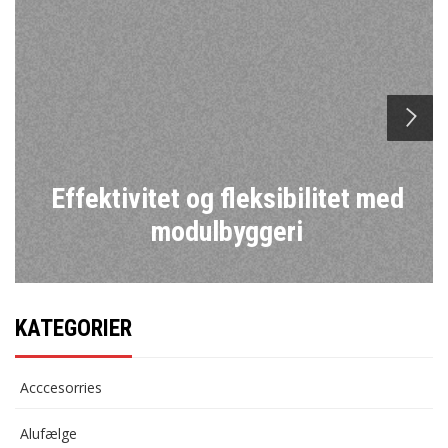
n
Effektivitet og fleksibilitet med
modulbyggeri
KATEGORIER
Acccesorries
Alufælge