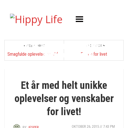
Byg dit drømme sommerhus med
Effektivitet og fleksibilitet med
< PREV POST
NEXT POST >
Hårprodukter nu
totalentreprise
modulbyggeri
Smagfulde oplevelser med fantastisk mad
En ven for livet
IKKE KATEGORISERET
Et år med helt unikke
oplevelser og venskaber
for livet!
OKTOBER 26, 2015 // 7:43 PM
BY
JESPER