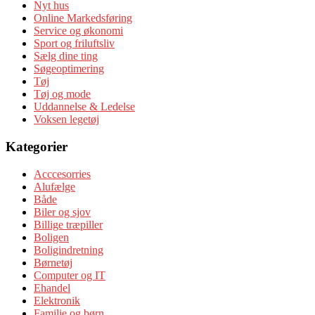
Nyt hus
Online Markedsføring
Service og økonomi
Sport og friluftsliv
Sælg dine ting
Søgeoptimering
Tøj
Tøj og mode
Uddannelse & Ledelse
Voksen legetøj
Kategorier
Acccesorries
Alufælge
Både
Biler og sjov
Billige træpiller
Boligen
Boligindretning
Børnetøj
Computer og IT
Ehandel
Elektronik
Familie og børn