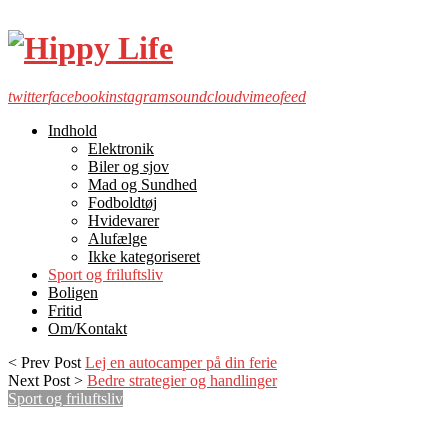
twitter
facebook
instagram
soundcloud
vimeo
feed
Indhold
Elektronik
Biler og sjov
Mad og Sundhed
Fodboldtøj
Hvidevarer
Alufælge
Ikke kategoriseret
Sport og friluftsliv
Boligen
Fritid
Om/Kontakt
< Prev Post
Lej en autocamper på din ferie
Next Post >
Bedre strategier og handlinger
Sport og friluftsliv