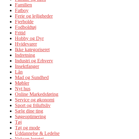
Familien
Fatboy
Ferie og lejligheder
Fjerbolde
Fodboldtøj
Fritid
Hobby og Dyr
Hvidevarer
Ikke kategoriseret
Indretning
Industri og Erhverv
Insektfanger
Lån
Mad og Sundhed
Møbler
Nyt hus
Online Markedsføring
Service og økonomi
Sport og friluftsliv
Sælg dine ting
Søgeoptimering
Tøj
Tøj og mode
Uddannelse & Ledelse
Voksen legetøj