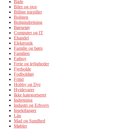
Både
Biler og sjov
Billige træpiller
Boligen
Boligindretning
Børnetøj
Computer og IT
Ehandel
Elektronik
Familie og børn
Familien
Fatboy
Ferie og lejligheder
Fjerbolde
Fodboldtøj
Fritid
Hobby og Dyr
Hvidevarer
Ikke kategoriseret
Indretning
Industri og Erhverv
Insektfanger
Lån
Mad og Sundhed
Møbler