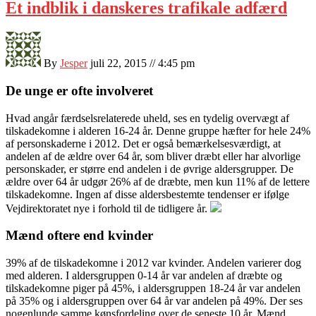
Et indblik i danskeres trafikale adfærd
By
Jesper
juli 22, 2015 // 4:45 pm
De unge er ofte involveret
Hvad angår færdselsrelaterede uheld, ses en tydelig overvægt af
tilskadekomne i alderen 16-24 år. Denne gruppe hæfter for hele 24%
af personskaderne i 2012. Det er også bemærkelsesværdigt, at
andelen af de
ældre over 64 år, som bliver dræbt eller har alvorlige
personskader, er større end andelen i de øvrige aldersgrupper. De
ældre over 64 år udgør 26% af de dræbte, men kun 11% af de lettere
tilskadekomne. Ingen af disse aldersbestemte tendenser er ifølge
Vejdirektoratet nye i forhold til de tidligere år.
Mænd oftere end kvinder
39% af de tilskadekomne i 2012 var kvinder. Andelen varierer dog
med alderen. I aldersgruppen 0-14 år var andelen af dræbte og
tilskadekomne piger på 45%, i aldersgruppen 18-24 år var andelen
på 35% og i aldersgruppen over 64 år var andelen på 49%. Der ses
nogenlunde samme kønsfordeling over de seneste 10 år. Mænd