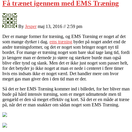
Få trænet igennem med EMS Træning
By
Jesper
maj 13, 2016 // 2:59 pm
Der er mange former for træning, og EMS Træning er noget af det
som mange dyrker i dag.
ems træning
byder på noget andet end de
andre træningsformer, og det er noget som bringer noget nyt til
bordet. For mange er træning noget som bare skal tage lan
g tid, fordi
jo længere man er dernede jo større og stærkere burde man også
blive eller tynd og slank. Men det er ikke just noget som passer helt,
for det betyder jo ikke noget at man er nede i centeret i flere timer
hvis ens indsats ikke er noget værd. Det handler mere om hvor
meget gas man giver den i den tid man er der.
Så det er her EMS Træning kommer ind i billedet, for her bliver man
bude på hård intensiv træning, som er meget udmattende men til
gengæld er den så meget effektiv og kort. Så det er en måde at træne
på, når det er man snakker om sådan noget som EMS Træning.