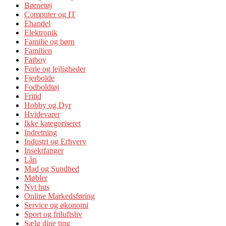
Børnetøj
Computer og IT
Ehandel
Elektronik
Familie og børn
Familien
Fatboy
Ferie og lejligheder
Fjerbolde
Fodboldtøj
Fritid
Hobby og Dyr
Hvidevarer
Ikke kategoriseret
Indretning
Industri og Erhverv
Insektfanger
Lån
Mad og Sundhed
Møbler
Nyt hus
Online Markedsføring
Service og økonomi
Sport og friluftsliv
Sælg dine ting