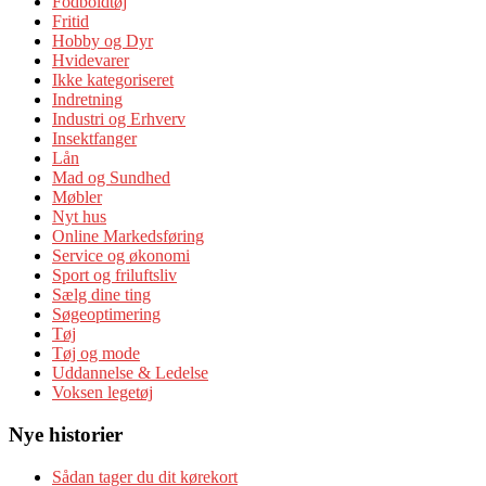
Fodboldtøj
Fritid
Hobby og Dyr
Hvidevarer
Ikke kategoriseret
Indretning
Industri og Erhverv
Insektfanger
Lån
Mad og Sundhed
Møbler
Nyt hus
Online Markedsføring
Service og økonomi
Sport og friluftsliv
Sælg dine ting
Søgeoptimering
Tøj
Tøj og mode
Uddannelse & Ledelse
Voksen legetøj
Nye historier
Sådan tager du dit kørekort