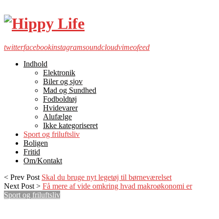
twitter
facebook
instagram
soundcloud
vimeo
feed
Indhold
Elektronik
Biler og sjov
Mad og Sundhed
Fodboldtøj
Hvidevarer
Alufælge
Ikke kategoriseret
Sport og friluftsliv
Boligen
Fritid
Om/Kontakt
< Prev Post
Skal du bruge nyt legetøj til børneværelset
Next Post >
Få mere af vide omkring hvad makroøkonomi er
Sport og friluftsliv