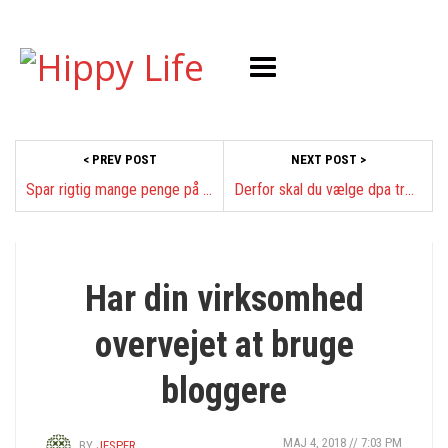
< PREV POST
NEXT POST >
Spar rigtig mange penge på tøj
Derfor skal du vælge dpa træemballage
EHANDEL
Har din virksomhed
overvejet at bruge
bloggere
MAJ 4, 2018 // 7:03 PM
BY
JESPER