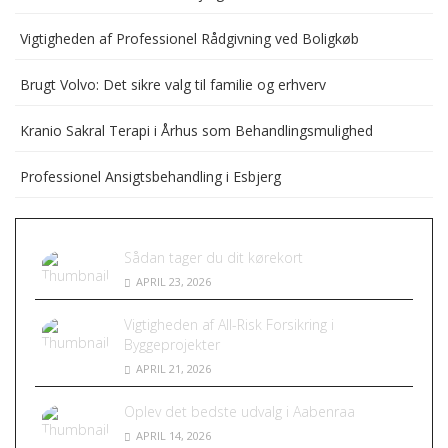
Vigtigheden af Professionel Rådgivning ved Boligkøb
Brugt Volvo: Det sikre valg til familie og erhverv
Kranio Sakral Terapi i Århus som Behandlingsmulighed
Professionel Ansigtsbehandling i Esbjerg
Sådan tager du dit kørekort
APRIL 23, 2026
Vigtigheden af All-Risk Forsikring i
Byggeprojekter
APRIL 21, 2026
Oplev det bedste udvalg i Aabenraa
APRIL 14, 2026