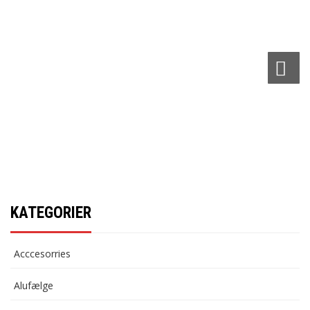
ne
KATEGORIER
Acccesorries
Alufælge