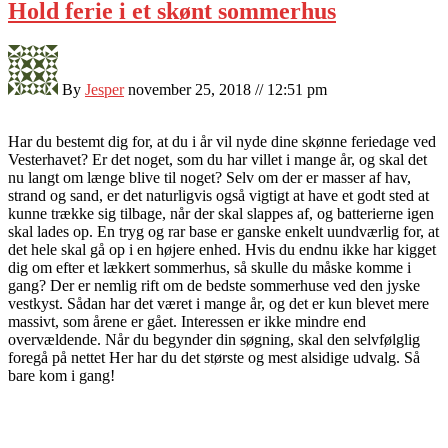
Hold ferie i et skønt sommerhus
By
Jesper
november 25, 2018 // 12:51 pm
Har du bestemt dig for, at du i år vil nyde dine skønne feriedage ved
Vesterhavet? Er det noget, som du har villet i mange år, og skal det
nu langt om længe blive til noget? Selv om der er masser af hav,
strand og sand, er det naturligvis også vigtigt at have et godt sted at
kunne trække sig tilbage, når der skal slappes af, og batterierne igen
skal lades op. En tryg og rar base er ganske enkelt uundværlig for, at
det hele skal gå op i en højere enhed. Hvis du endnu ikke har kigget
dig om efter et lækkert sommerhus, så skulle du måske komme i
gang? Der er nemlig rift om de bedste sommerhuse ved den jyske
vestkyst. Sådan har det været i mange år, og det er kun blevet mere
massivt, som årene er gået. Interessen er ikke mindre end
overvældende. Når du begynder din søgning, skal den selvfølglig
foregå på nettet Her har du det største og mest alsidige udvalg. Så
bare kom i gang!