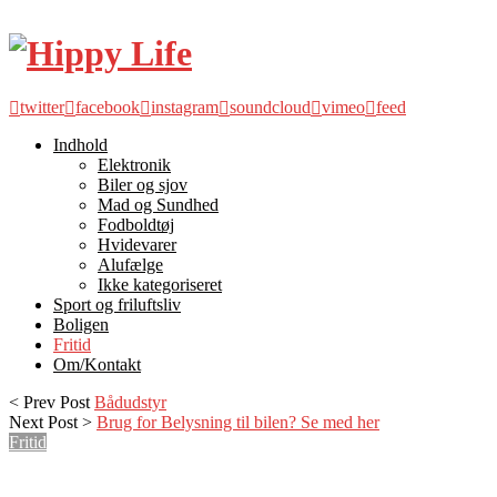
twitter
facebook
instagram
soundcloud
vimeo
feed
Indhold
Elektronik
Biler og sjov
Mad og Sundhed
Fodboldtøj
Hvidevarer
Alufælge
Ikke kategoriseret
Sport og friluftsliv
Boligen
Fritid
Om/Kontakt
< Prev Post
Bådudstyr
Next Post >
Brug for Belysning til bilen? Se med her
Fritid