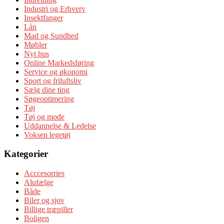
Industri og Erhverv
Insektfanger
Lån
Mad og Sundhed
Møbler
Nyt hus
Online Markedsføring
Service og økonomi
Sport og friluftsliv
Sælg dine ting
Søgeoptimering
Tøj
Tøj og mode
Uddannelse & Ledelse
Voksen legetøj
Kategorier
Acccesorries
Alufælge
Både
Biler og sjov
Billige træpiller
Boligen