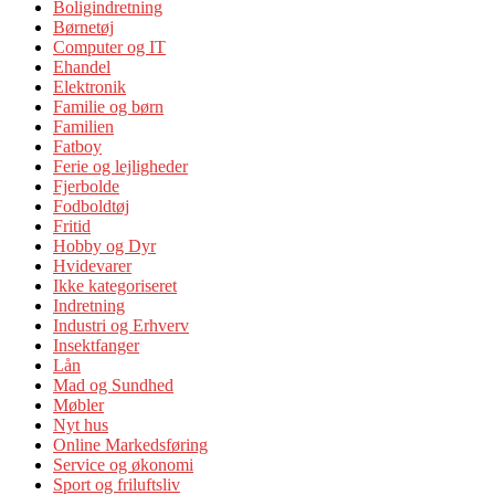
Boligindretning
Børnetøj
Computer og IT
Ehandel
Elektronik
Familie og børn
Familien
Fatboy
Ferie og lejligheder
Fjerbolde
Fodboldtøj
Fritid
Hobby og Dyr
Hvidevarer
Ikke kategoriseret
Indretning
Industri og Erhverv
Insektfanger
Lån
Mad og Sundhed
Møbler
Nyt hus
Online Markedsføring
Service og økonomi
Sport og friluftsliv