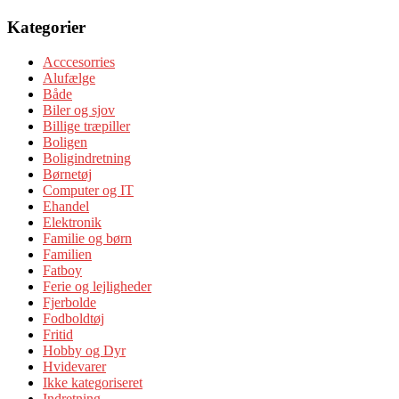
Kategorier
Acccesorries
Alufælge
Både
Biler og sjov
Billige træpiller
Boligen
Boligindretning
Børnetøj
Computer og IT
Ehandel
Elektronik
Familie og børn
Familien
Fatboy
Ferie og lejligheder
Fjerbolde
Fodboldtøj
Fritid
Hobby og Dyr
Hvidevarer
Ikke kategoriseret
Indretning