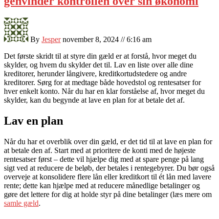
genvinder kontrollen over sin økonomi
By
Jesper
november 8, 2024 // 6:16 am
Det første skridt til at styre din gæld er at forstå, hvor meget du
skylder, og hvem du skylder det til. Lav en liste over alle dine
kreditorer, herunder långivere, kreditkortudstedere og andre
kreditorer. Sørg for at medtage både hovedstol og rentesatser for
hver enkelt konto. Når du har en klar forståelse af, hvor meget du
skylder, kan du begynde at lave en plan for at betale det af.
Lav en plan
Når du har et overblik over din gæld, er det tid til at lave en plan for
at betale den af. Start med at prioritere de konti med de højeste
rentesatser først – dette vil hjælpe dig med at spare penge på lang
sigt ved at reducere de beløb, der betales i rentegebyrer. Du bør også
overveje at konsolidere flere lån eller kreditkort til ét lån med lavere
rente; dette kan hjælpe med at reducere månedlige betalinger og
gøre det lettere for dig at holde styr på dine betalinger (læs mere om
samle gæld
.