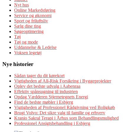
Nyt hus
Online Markedsføring
Service og økonomi
Sport og friluftsliv
Sælg dine ting
Søgeoptimering
Tøj
Tøj og mode
Uddannelse & Ledelse
Voksen legetøj
Nye historier
Sådan tager du dit kørekort
Vigtigheden af All-Risk Forsikring i Byggeprojekter
Oplev det bedste udvalg i Aabenraa
Effektiv spånsugning til industrien
Opdag Vædderen Stjernetegnets Energi
Find de bedste møbler i Esbjerg
Vigtigheden af Professionel Rådgivning ved Boligkøb
Brugt Volvo: Det sikre valg til familie og erhverv
Kranio Sakral Terapi i Århus som Behandlingsmulighed
Professionel Ansigtsbehandling i Esbjerg