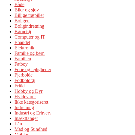
Både
Biler og sjov
Billige træpiller
Boligen
Boligindretning
Børnetøj
Computer og IT
Ehandel
Elektronik
Familie og børn
Familien
Fatboy
Ferie og lejligheder
Fjerbolde
Fodboldtøj
Fritid
Hobby og Dyr
Hvidevarer
Ikke kategoriseret
Indretning
Industri og Erhverv
Insektfanger
Lån
Mad og Sundhed
Møbler