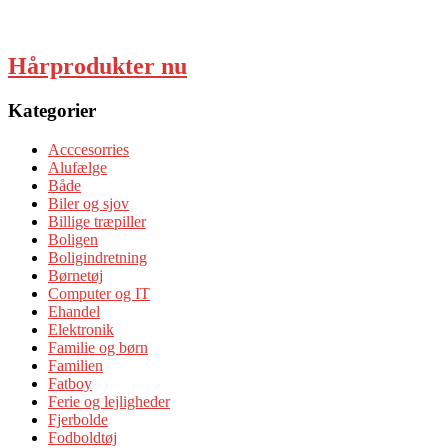
Hårprodukter nu
Kategorier
Acccesorries
Alufælge
Både
Biler og sjov
Billige træpiller
Boligen
Boligindretning
Børnetøj
Computer og IT
Ehandel
Elektronik
Familie og børn
Familien
Fatboy
Ferie og lejligheder
Fjerbolde
Fodboldtøj