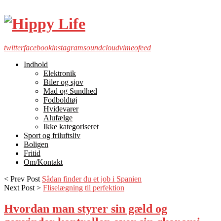
twitter
facebook
instagram
soundcloud
vimeo
feed
Indhold
Elektronik
Biler og sjov
Mad og Sundhed
Fodboldtøj
Hvidevarer
Alufælge
Ikke kategoriseret
Sport og friluftsliv
Boligen
Fritid
Om/Kontakt
< Prev Post
Sådan finder du et job i Spanien
Next Post >
Fliselægning til perfektion
Hvordan man styrer sin gæld og