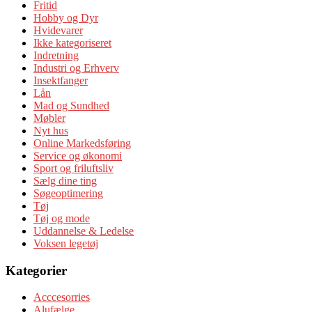
Fritid
Hobby og Dyr
Hvidevarer
Ikke kategoriseret
Indretning
Industri og Erhverv
Insektfanger
Lån
Mad og Sundhed
Møbler
Nyt hus
Online Markedsføring
Service og økonomi
Sport og friluftsliv
Sælg dine ting
Søgeoptimering
Tøj
Tøj og mode
Uddannelse & Ledelse
Voksen legetøj
Kategorier
Acccesorries
Alufælge