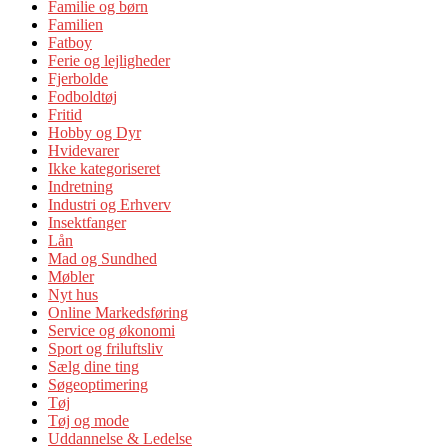
Familie og børn
Familien
Fatboy
Ferie og lejligheder
Fjerbolde
Fodboldtøj
Fritid
Hobby og Dyr
Hvidevarer
Ikke kategoriseret
Indretning
Industri og Erhverv
Insektfanger
Lån
Mad og Sundhed
Møbler
Nyt hus
Online Markedsføring
Service og økonomi
Sport og friluftsliv
Sælg dine ting
Søgeoptimering
Tøj
Tøj og mode
Uddannelse & Ledelse