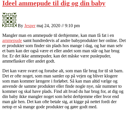
Ideel ammepude til dig og din baby
By
Jesper
maj 24, 2020 // 9:10 pm
Mangler man en ammepude til derhjemme, kan man få fat i en
ammepude
samt hundredevis af andre babyprodukter her online. Det
er produkter som finder sin plads hos mange i dag, og har man selv
et barn kan der også være et eller andet som man står og har brug
for. Er det ikke ammepuder, kan det måske være puslepuder,
ammeflasker eller andet godt.
Det kan være svært og forudse alt, som man får brug for til sit barn.
Det er ofte noget, som man samler op på vejen og bliver klogere
som man kommer længere i forløbet. Så kan man altid vælge og
anvende de samme produkter eller finde nogle nye, når nummer to
kommer og skal have plads. Find alt hvad du har brug for, at dig og
din baby ikke mangler noget som helst derhjemme eller hvor end
man går hen. Det kan ofte betale sig, at kigge på nettet fordi der
netop er så mange gode produkter og gøre godt med.