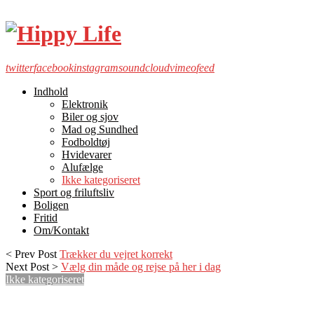
twitter
facebook
instagram
soundcloud
vimeo
feed
Indhold
Elektronik
Biler og sjov
Mad og Sundhed
Fodboldtøj
Hvidevarer
Alufælge
Ikke kategoriseret
Sport og friluftsliv
Boligen
Fritid
Om/Kontakt
< Prev Post
Trækker du vejret korrekt
Next Post >
Vælg din måde og rejse på her i dag
Ikke kategoriseret