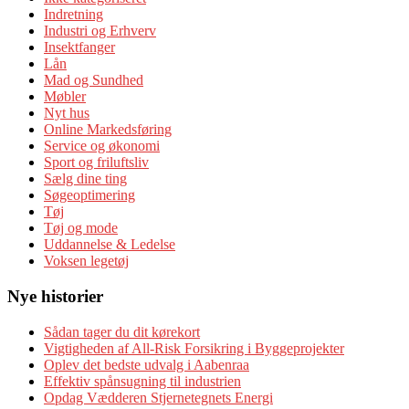
Indretning
Industri og Erhverv
Insektfanger
Lån
Mad og Sundhed
Møbler
Nyt hus
Online Markedsføring
Service og økonomi
Sport og friluftsliv
Sælg dine ting
Søgeoptimering
Tøj
Tøj og mode
Uddannelse & Ledelse
Voksen legetøj
Nye historier
Sådan tager du dit kørekort
Vigtigheden af All-Risk Forsikring i Byggeprojekter
Oplev det bedste udvalg i Aabenraa
Effektiv spånsugning til industrien
Opdag Vædderen Stjernetegnets Energi