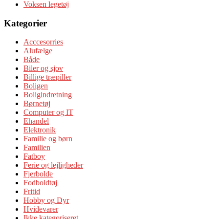
Voksen legetøj
Kategorier
Acccesorries
Alufælge
Både
Biler og sjov
Billige træpiller
Boligen
Boligindretning
Børnetøj
Computer og IT
Ehandel
Elektronik
Familie og børn
Familien
Fatboy
Ferie og lejligheder
Fjerbolde
Fodboldtøj
Fritid
Hobby og Dyr
Hvidevarer
Ikke kategoriseret