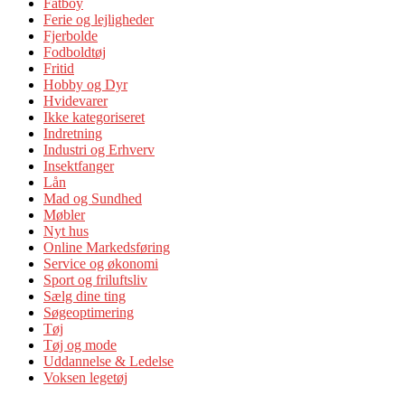
Fatboy
Ferie og lejligheder
Fjerbolde
Fodboldtøj
Fritid
Hobby og Dyr
Hvidevarer
Ikke kategoriseret
Indretning
Industri og Erhverv
Insektfanger
Lån
Mad og Sundhed
Møbler
Nyt hus
Online Markedsføring
Service og økonomi
Sport og friluftsliv
Sælg dine ting
Søgeoptimering
Tøj
Tøj og mode
Uddannelse & Ledelse
Voksen legetøj