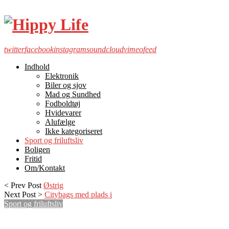
twitter
facebook
instagram
soundcloud
vimeo
feed
Indhold
Elektronik
Biler og sjov
Mad og Sundhed
Fodboldtøj
Hvidevarer
Alufælge
Ikke kategoriseret
Sport og friluftsliv
Boligen
Fritid
Om/Kontakt
< Prev Post
Østrig
Next Post >
Citybags med plads i
Sport og friluftsliv