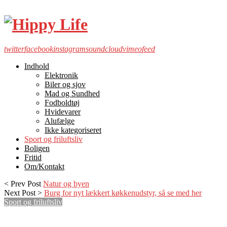
twitter
facebook
instagram
soundcloud
vimeo
feed
Indhold
Elektronik
Biler og sjov
Mad og Sundhed
Fodboldtøj
Hvidevarer
Alufælge
Ikke kategoriseret
Sport og friluftsliv
Boligen
Fritid
Om/Kontakt
< Prev Post
Natur og byen
Next Post >
Burg for nyt lækkert køkkenudstyr, så se med her
Sport og friluftsliv