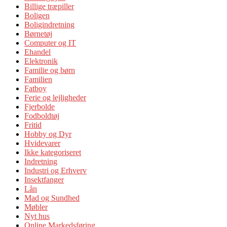
Billige træpiller
Boligen
Boligindretning
Børnetøj
Computer og IT
Ehandel
Elektronik
Familie og børn
Familien
Fatboy
Ferie og lejligheder
Fjerbolde
Fodboldtøj
Fritid
Hobby og Dyr
Hvidevarer
Ikke kategoriseret
Indretning
Industri og Erhverv
Insektfanger
Lån
Mad og Sundhed
Møbler
Nyt hus
Online Markedsføring