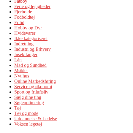
Fatboy
Ferie og lejligheder
Fjerbolde
Fodboldtøj
Fritid
Hobby og Dyr
Hvidevarer
Ikke kategoriseret
Indretning
Industri og Erhverv
Insektfanger
Lån
Mad og Sundhed
Møbler
Nyt hus
Online Markedsføring
Service og økonomi
Sport og friluftsliv
Sælg dine ting
Søgeoptimering
Tøj
Tøj og mode
Uddannelse & Ledelse
Voksen legetøj