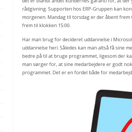
det er blandt andet kundernes garanti for, at de
rådgivning. Supporten hos ERP-Gruppen kan kont
morgenen. Mandag til torsdag er der åbent frem t
frem til klokken 15:00.
Har man brug for decideret uddannelse i Microso
uddannelse heri. Således kan man altså få sine m
bedre på til at bruge programmet, ligesom der ka
man sørger for, at sine medarbejdere er godt nok 
programmet. Det er en fordel både for medarbej