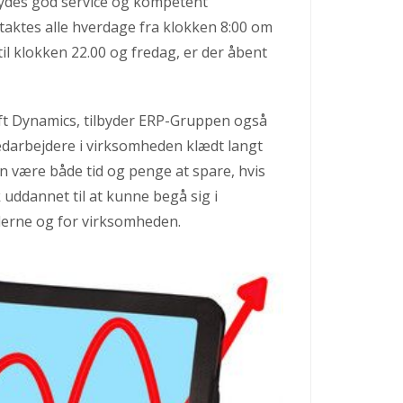
r ydes god service og kompetent
aktes alle hverdage fra klokken 8:00 om
il klokken 22.00 og fredag, er der åbent
ft Dynamics, tilbyder ERP-Gruppen også
edarbejdere i virksomheden klædt langt
n være både tid og penge at spare, hvis
uddannet til at kunne begå sig i
derne og for virksomheden.