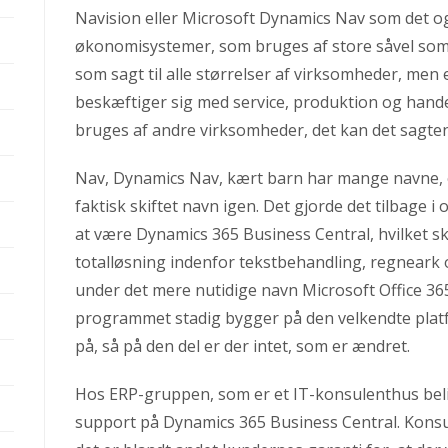
Navision eller Microsoft Dynamics Nav som det og
økonomisystemer, som bruges af store såvel so
som sagt til alle størrelser af virksomheder, men 
beskæftiger sig med service, produktion og handel
bruges af andre virksomheder, det kan det sagten
Nav, Dynamics Nav, kært barn har mange navne, og
faktisk skiftet navn igen. Det gjorde det tilbage 
at være Dynamics 365 Business Central, hvilket skal
totalløsning indenfor tekstbehandling, regnear
under det mere nutidige navn Microsoft Office 365.
programmet stadig bygger på den velkendte pla
på, så på den del er der intet, som er ændret.
Hos ERP-gruppen, som er et IT-konsulenthus beli
support på Dynamics 365 Business Central. Konsu