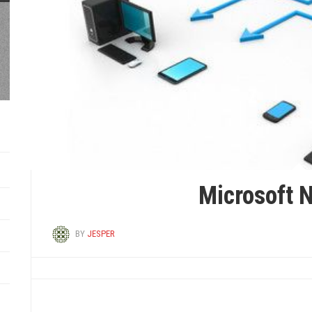
Byg dit drømme sommerhus
med totalentreprise
Microsoft 
BY
JESPER