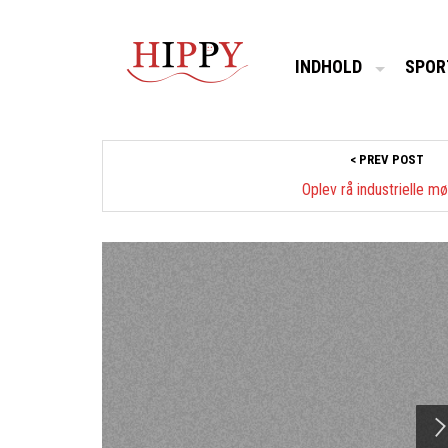
INDHOLD
SPOR
< PREV POST
Oplev rå industrielle mø