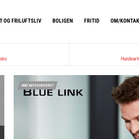
T OG FRILUFTSLIV
BOLIGEN
FRITID
OM/KONTA
 sko
Hundearti
IKKE KATEGORISERET
next