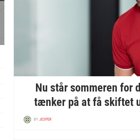
Byg dit drømme sommerhus
med totalentreprise
Nu står sommeren for
tænker på at få skiftet 
BY
JESPER