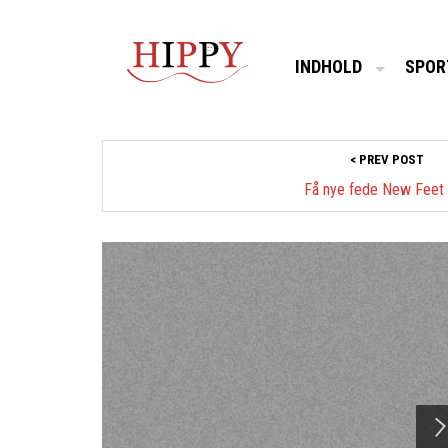
INDHOLD
SPOR
< PREV POST
Få nye fede New Feet