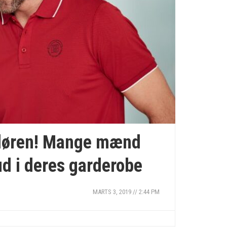
Hårprodukter nu
 døren! Mange mænd
ud i deres garderobe
MARTS 3, 2019 // 2:44 PM