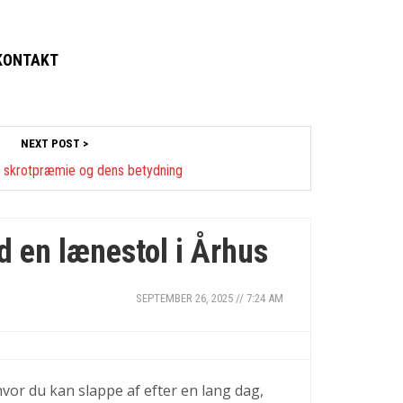
KONTAKT
NEXT POST >
Hårprodukter nu
f skrotpræmie og dens betydning
d en lænestol i Århus
SEPTEMBER 26, 2025 // 7:24 AM
 hvor du kan slappe af efter en lang dag,