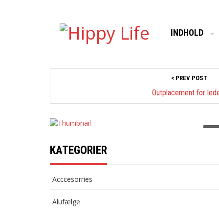
INDHOLD
< PREV POST
Effektivitet og fleksibilitet
Outplacement for led
med modulbyggeri
KATEGORIER
Acccesorries
Alufælge