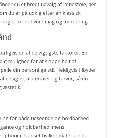
finder du et bredt udvalg af lænestole, der
om du er på udkig efter en klassisk
r noget for enhver smag og indretning.
hånd
urligvis en af de vigtigste faktorer. En
dig mulighed for at slappe helt af.
ejle din personlige stil. Heldigvis tilbyder
f designs, materialer og farver, så du
 æstetik.
ydning for både udseende og holdbarhed.
legance og holdbarhed, mens
eroptioner. Uanset hvilket materiale du