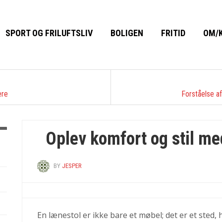
SPORT OG FRILUFTSLIV
BOLIGEN
FRITID
OM/
Byg dit drømme sommerhus
ere
Forståelse a
med totalentreprise
Oplev komfort og stil me
next
BY
JESPER
En lænestol er ikke bare et møbel; det er et sted,