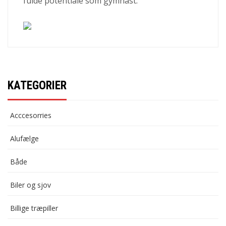
fulde potentiale som gymnast.
KATEGORIER
Acccesorries
Alufælge
Både
Biler og sjov
Billige træpiller