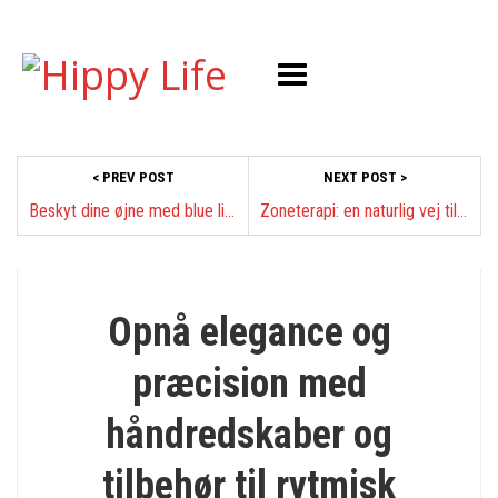
< PREV POST
NEXT POST >
Beskyt dine øjne med blue light briller
Zoneterapi: en naturlig vej til velvære og balance
SPORT OG FRILUFTSLIV
Opnå elegance og
præcision med
håndredskaber og
tilbehør til rytmisk