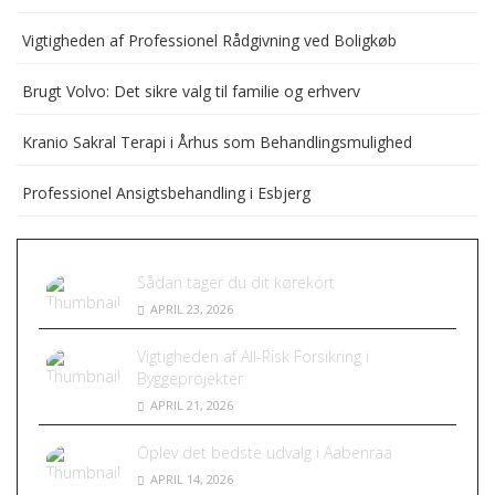
Vigtigheden af Professionel Rådgivning ved Boligkøb
Brugt Volvo: Det sikre valg til familie og erhverv
Kranio Sakral Terapi i Århus som Behandlingsmulighed
Professionel Ansigtsbehandling i Esbjerg
Sådan tager du dit kørekort
APRIL 23, 2026
Vigtigheden af All-Risk Forsikring i
Byggeprojekter
APRIL 21, 2026
Oplev det bedste udvalg i Aabenraa
APRIL 14, 2026