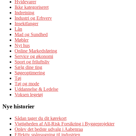
Hvidevarer
Ikke kategoriseret
Indretning
Industri og Erhverv
Insektfanger
Lån
Mad og Sundhed
Møbler
Nyt hus
Online Markedsføring
Service og økonomi
Sport og friluftsliv
Sælg dine ting
Søgeoptimering
Tøj
Tøj og mode
Uddannelse & Ledelse
Voksen legetøj
Nye historier
Sådan tager du dit kørekort
Vigtigheden af All-Risk Forsikring i Byggeprojekter
Oplev det bedste udvalg i Aabenraa
Effektiv spånsugning til industrien