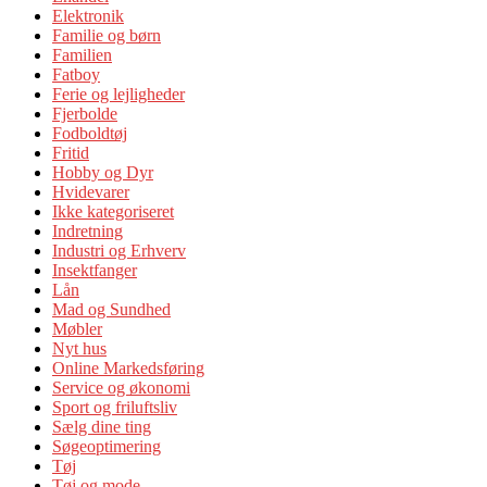
Elektronik
Familie og børn
Familien
Fatboy
Ferie og lejligheder
Fjerbolde
Fodboldtøj
Fritid
Hobby og Dyr
Hvidevarer
Ikke kategoriseret
Indretning
Industri og Erhverv
Insektfanger
Lån
Mad og Sundhed
Møbler
Nyt hus
Online Markedsføring
Service og økonomi
Sport og friluftsliv
Sælg dine ting
Søgeoptimering
Tøj
Tøj og mode