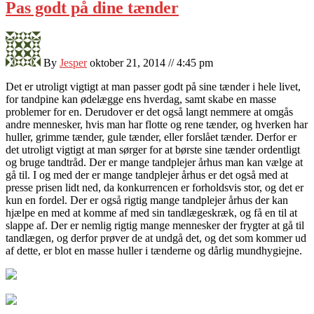
Pas godt på dine tænder
By
Jesper
oktober 21, 2014 // 4:45 pm
Det er utroligt vigtigt at man passer godt på sine tænder i hele livet,
for tandpine kan ødelægge ens hverdag, samt skabe en masse
problemer for en. Derudover er det også langt nemmere at omgås
andre mennesker, hvis man har flotte og rene tænd
er, og hverken har
huller, grimme tænder, gule tænder, eller forslået tænder. Derfor er
det utroligt vigtigt at man sørger for at børste sine tænder ordentligt
og bruge tandtråd. Der er mange tandplejer århus man kan vælge at
gå til. I og med der er mange tandplejer århus er det også med at
presse prisen lidt ned, da konkurrencen er forholdsvis stor, og det er
kun en fordel. Der er også rigtig mange tandplejer århus der kan
hjælpe en med at komme af med sin tandlægeskræk, og få en til at
slappe af. Der er nemlig rigtig mange mennesker der frygter at gå til
tandlægen, og derfor prøver de at undgå det, og det som kommer ud
af dette, er blot en masse huller i tænderne og dårlig mundhygiejne.