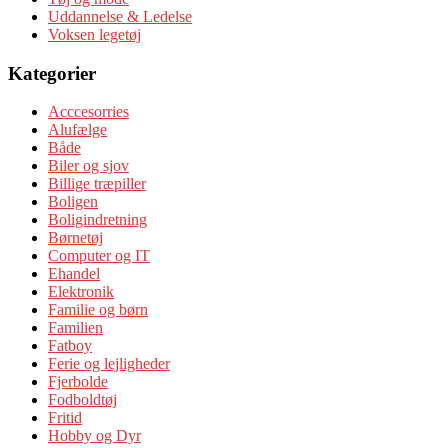
Uddannelse & Ledelse
Voksen legetøj
Kategorier
Acccesorries
Alufælge
Både
Biler og sjov
Billige træpiller
Boligen
Boligindretning
Børnetøj
Computer og IT
Ehandel
Elektronik
Familie og børn
Familien
Fatboy
Ferie og lejligheder
Fjerbolde
Fodboldtøj
Fritid
Hobby og Dyr