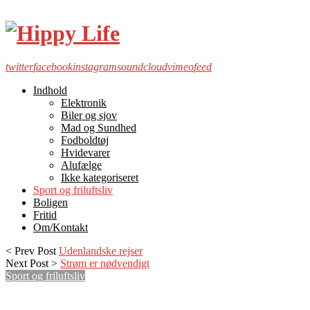
twitter
facebook
instagram
soundcloud
vimeo
feed
Indhold
Elektronik
Biler og sjov
Mad og Sundhed
Fodboldtøj
Hvidevarer
Alufælge
Ikke kategoriseret
Sport og friluftsliv
Boligen
Fritid
Om/Kontakt
< Prev Post
Udenlandske rejser
Next Post >
Strøm er nødvendigt
Sport og friluftsliv