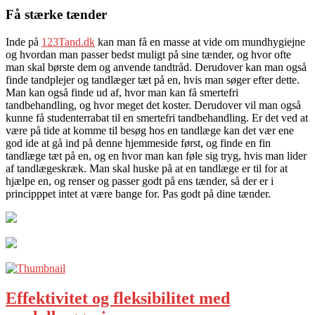
Få stærke tænder
Inde på
123Tand.dk
kan man få en masse at vide om mundhygiejne
og hvordan man passer bedst muligt på sine tænder, og hvor ofte
man skal børste dem og anvende tandtråd. Derudover kan man også
finde tandplejer og tandlæger tæt på en, hvis man søger efter dette.
Man kan også finde ud af, hvor man kan få smertefri
tandbehandling, og hvor meget det koster. Derudover vil man også
kunne få studenterrabat til en smertefri tandbehandling. Er det ved at
være på tide at komme til besøg hos en tandlæge kan det vær ene
god ide at gå ind på denne hjemmeside først, og finde en fin
tandlæge tæt på en, og en hvor man kan føle sig tryg, hvis man lider
af tandlægeskræk. Man skal huske på at en tandlæge er til for at
hjælpe en, og renser og passer godt på ens tænder, så der er i
principppet intet at være bange for. Pas godt på dine tænder.
Effektivitet og fleksibilitet med