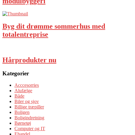
modulbyggeri
Byg dit drømme sommerhus med
totalentreprise
Hårprodukter nu
Kategorier
Acccesorries
Alufælge
Både
Biler og sjov
Billige træpiller
Boligen
Boligindretning
Børnetøj
Computer og IT
Ehandel