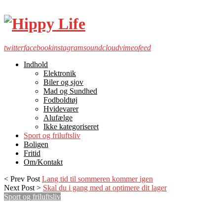
twitter
facebook
instagram
soundcloud
vimeo
feed
Indhold
Elektronik
Biler og sjov
Mad og Sundhed
Fodboldtøj
Hvidevarer
Alufælge
Ikke kategoriseret
Sport og friluftsliv
Boligen
Fritid
Om/Kontakt
< Prev Post
Lang tid til sommeren kommer igen
Next Post >
Skal du i gang med at optimere dit lager
Sport og friluftsliv