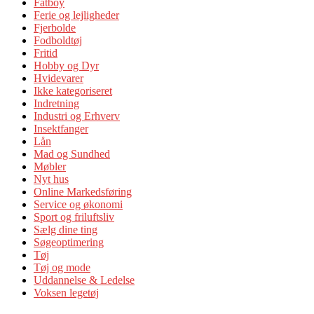
Fatboy
Ferie og lejligheder
Fjerbolde
Fodboldtøj
Fritid
Hobby og Dyr
Hvidevarer
Ikke kategoriseret
Indretning
Industri og Erhverv
Insektfanger
Lån
Mad og Sundhed
Møbler
Nyt hus
Online Markedsføring
Service og økonomi
Sport og friluftsliv
Sælg dine ting
Søgeoptimering
Tøj
Tøj og mode
Uddannelse & Ledelse
Voksen legetøj