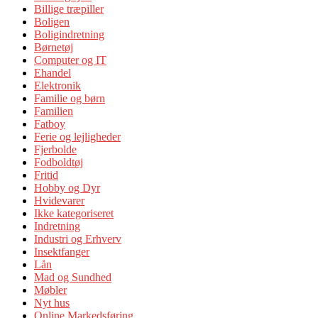
Billige træpiller
Boligen
Boligindretning
Børnetøj
Computer og IT
Ehandel
Elektronik
Familie og børn
Familien
Fatboy
Ferie og lejligheder
Fjerbolde
Fodboldtøj
Fritid
Hobby og Dyr
Hvidevarer
Ikke kategoriseret
Indretning
Industri og Erhverv
Insektfanger
Lån
Mad og Sundhed
Møbler
Nyt hus
Online Markedsføring