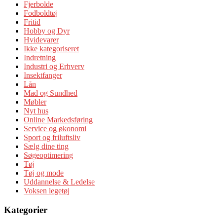
Fjerbolde
Fodboldtøj
Fritid
Hobby og Dyr
Hvidevarer
Ikke kategoriseret
Indretning
Industri og Erhverv
Insektfanger
Lån
Mad og Sundhed
Møbler
Nyt hus
Online Markedsføring
Service og økonomi
Sport og friluftsliv
Sælg dine ting
Søgeoptimering
Tøj
Tøj og mode
Uddannelse & Ledelse
Voksen legetøj
Kategorier