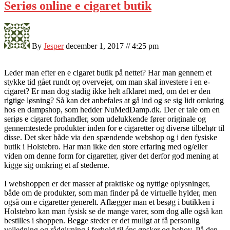
Seriøs online e cigaret butik
By
Jesper
december 1, 2017 // 4:25 pm
Leder man efter en e cigaret butik på nettet? Har man gennem et
stykke tid gået rundt og overvejet, om man skal investere i en e-
cigaret? Er man dog stadig ikke helt afklaret med, om det er den
rigtige løsning? Så kan det anbefales at gå ind og se sig lidt omkring
hos en dampshop, som hedder NuMedDamp.dk. Der er tale om en
seriøs e cigaret forhandler, som udelukkende fører originale og
gennemtestede produkter inden for e cigaretter og diverse tilbehør til
disse. Det sker både via den spændende webshop og i den fysiske
butik i Holstebro. Har man ikke den store erfaring med og/eller
viden om denne form for cigaretter, giver det derfor god mening at
kigge sig omkring et af stederne.
I webshoppen er der masser af praktiske og nyttige oplysninger,
både om de produkter, som man finder på de virtuelle hylder, men
også om e cigaretter generelt. Aflægger man et besøg i butikken i
Holstebro kan man fysisk se de mange varer, som dog alle også kan
bestilles i shoppen. Begge steder er det muligt at få personlig
vejledning og rådgivning i forhold til éns ønsker og behov. På den