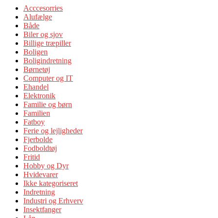
Acccesorries
Alufælge
Både
Biler og sjov
Billige træpiller
Boligen
Boligindretning
Børnetøj
Computer og IT
Ehandel
Elektronik
Familie og børn
Familien
Fatboy
Ferie og lejligheder
Fjerbolde
Fodboldtøj
Fritid
Hobby og Dyr
Hvidevarer
Ikke kategoriseret
Indretning
Industri og Erhverv
Insektfanger