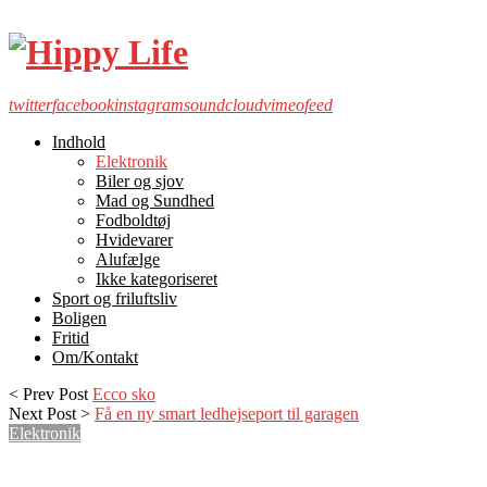
twitter
facebook
instagram
soundcloud
vimeo
feed
Indhold
Elektronik
Biler og sjov
Mad og Sundhed
Fodboldtøj
Hvidevarer
Alufælge
Ikke kategoriseret
Sport og friluftsliv
Boligen
Fritid
Om/Kontakt
< Prev Post
Ecco sko
Next Post >
Få en ny smart ledhejseport til garagen
Elektronik