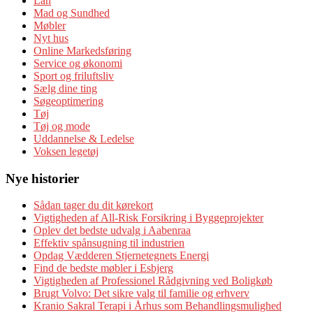
Lån
Mad og Sundhed
Møbler
Nyt hus
Online Markedsføring
Service og økonomi
Sport og friluftsliv
Sælg dine ting
Søgeoptimering
Tøj
Tøj og mode
Uddannelse & Ledelse
Voksen legetøj
Nye historier
Sådan tager du dit kørekort
Vigtigheden af All-Risk Forsikring i Byggeprojekter
Oplev det bedste udvalg i Aabenraa
Effektiv spånsugning til industrien
Opdag Vædderen Stjernetegnets Energi
Find de bedste møbler i Esbjerg
Vigtigheden af Professionel Rådgivning ved Boligkøb
Brugt Volvo: Det sikre valg til familie og erhverv
Kranio Sakral Terapi i Århus som Behandlingsmulighed