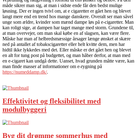
måde sikrer man sig, at man i sidste ende får den bedst mulige
løsning. Der er ingen tvivl om, at e cigaretter er gået hen og blevet
langt mere end en trend hos mange danskere. Overalt ser man såvel
unge som ældre, kvinder som mænd dampe løs på e-cigaretter. Man
kan roligt sige, at dampen har taget mange med storm. Grundene til,
at man overvejer, om man skal købe en af slagsen, kan være flere.
Måske har man af helbredsmæssige årsager længe ønsket at skære
ned på antallet af tobakscigaretter eller helt kvitte dem, men har
hidtil ikke lykkedes med det. Eller måske er det gået hen og blevet
en alt for tung post på budgettet, og man håber derfor, at man med
en e-cigaret kan undgå dette. Uanset, hvad grunden måtte være, kan
man finde masser af informationer om e-rygning på
https://numeddamp.dk/
.
Effektivitet og fleksibilitet med
modulbyggeri
Byg dit drømme sommerhus med