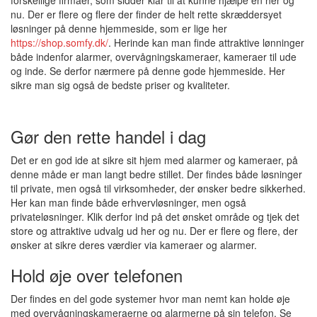
forskellige firmaer, som sidder klar til at kunne hjælpe en her og
nu. Der er flere og flere der finder de helt rette skræddersyet
løsninger på denne hjemmeside, som er lige her
https://shop.somfy.dk/
. Herinde kan man finde attraktive lønninger
både indenfor alarmer, overvågningskameraer, kameraer til ude
og inde. Se derfor nærmere på denne gode hjemmeside. Her
sikre man sig også de bedste priser og kvaliteter.
Gør den rette handel i dag
Det er en god ide at sikre sit hjem med alarmer og kameraer, på
denne måde er man langt bedre stillet. Der findes både løsninger
til private, men også til virksomheder, der ønsker bedre sikkerhed.
Her kan man finde både erhvervløsninger, men også
privateløsninger. Klik derfor ind på det ønsket område og tjek det
store og attraktive udvalg ud her og nu. Der er flere og flere, der
ønsker at sikre deres værdier via kameraer og alarmer.
Hold øje over telefonen
Der findes en del gode systemer hvor man nemt kan holde øje
med overvågningskameraerne og alarmerne på sin telefon. Se