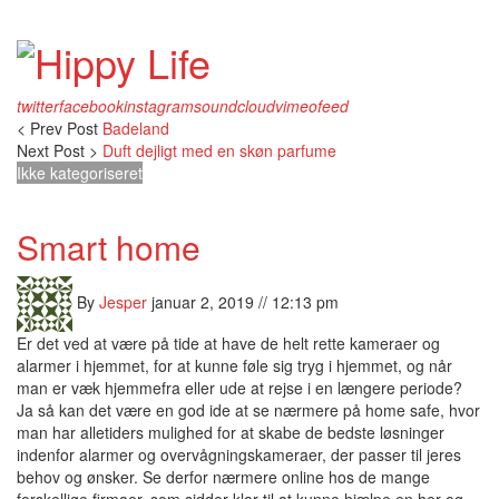
twitter
facebook
instagram
soundcloud
vimeo
feed
< Prev Post
Badeland
Next Post >
Duft dejligt med en skøn parfume
Ikke kategoriseret
Smart home
By
Jesper
januar 2, 2019 // 12:13 pm
Er det ved at være på tide at have de helt rette kameraer og
alarmer i hjemmet, for at kunne føle sig tryg i hjemmet, og når
man er væk hjemmefra eller ude at rejse i en længere periode?
Ja så kan det være en god ide at se nærmere på home safe, hvor
man har alletiders mulighed for at skabe de bedste løsninger
indenfor alarmer og overvågningskameraer, der passer til jeres
behov og ønsker. Se derfor nærmere online hos de mange