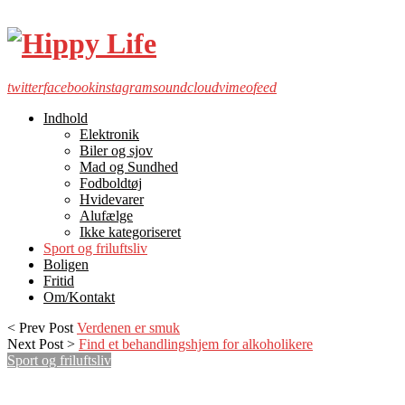
twitter
facebook
instagram
soundcloud
vimeo
feed
Indhold
Elektronik
Biler og sjov
Mad og Sundhed
Fodboldtøj
Hvidevarer
Alufælge
Ikke kategoriseret
Sport og friluftsliv
Boligen
Fritid
Om/Kontakt
< Prev Post
Verdenen er smuk
Next Post >
Find et behandlingshjem for alkoholikere
Sport og friluftsliv