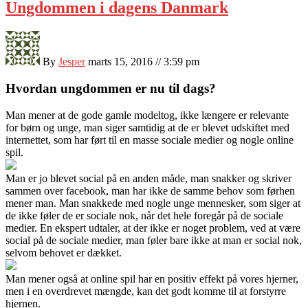
Ungdommen i dagens Danmark
By
Jesper
marts 15, 2016 // 3:59 pm
Hvordan ungdommen er nu til dags?
Man mener at de gode gamle modeltog, ikke længere er relevante
for børn og unge, man siger samtidig at de er blevet udskiftet med
internettet, som har ført til en masse sociale medier og nogle online
spi
l.
Man er jo blevet social på en anden måde, man snakker og skriver
sammen over facebook, man har ikke de samme behov som førhen
mener man. Man snakkede med nogle unge mennesker, som siger at
de ikke føler de er sociale nok, når det hele foregår på de sociale
medier. En ekspert udtaler, at der ikke er noget problem, ved at være
social på de sociale medier, man føler bare ikke at man er social nok,
selvom behovet er dækket.
Man mener også at online spil har en positiv effekt på vores hjerner,
men i en overdrevet mængde, kan det godt komme til at forstyrre
hjernen.