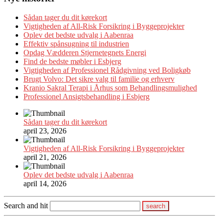
Sådan tager du dit kørekort
Vigtigheden af All-Risk Forsikring i Byggeprojekter
Oplev det bedste udvalg i Aabenraa
Effektiv spånsugning til industrien
Opdag Vædderen Stjernetegnets Energi
Find de bedste møbler i Esbjerg
Vigtigheden af Professionel Rådgivning ved Boligkøb
Brugt Volvo: Det sikre valg til familie og erhverv
Kranio Sakral Terapi i Århus som Behandlingsmulighed
Professionel Ansigtsbehandling i Esbjerg
Sådan tager du dit kørekort
april 23, 2026
Vigtigheden af All-Risk Forsikring i Byggeprojekter
april 21, 2026
Oplev det bedste udvalg i Aabenraa
april 14, 2026
Search and hit