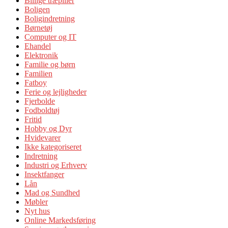
Billige træpiller
Boligen
Boligindretning
Børnetøj
Computer og IT
Ehandel
Elektronik
Familie og børn
Familien
Fatboy
Ferie og lejligheder
Fjerbolde
Fodboldtøj
Fritid
Hobby og Dyr
Hvidevarer
Ikke kategoriseret
Indretning
Industri og Erhverv
Insektfanger
Lån
Mad og Sundhed
Møbler
Nyt hus
Online Markedsføring