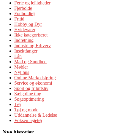
Ferie og lejligheder
Fjerbolde
Fodboldtøj
Fritid
Hobby og Dyr
Hvidevarer
Ikke kategoriseret
Indretning
Industri og Erhverv
Insektfanger
Lån
Mad og Sundhed
Møbler
Nyt hus
Online Markedsføring
Service og økonomi
Sport og friluftsliv
Sælg dine ting
Søgeoptimering
Tøj
Tøj og mode
Uddannelse & Ledelse
Voksen legetøj
Nye historier