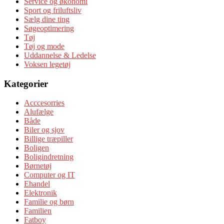
Service og økonomi
Sport og friluftsliv
Sælg dine ting
Søgeoptimering
Tøj
Tøj og mode
Uddannelse & Ledelse
Voksen legetøj
Kategorier
Acccesorries
Alufælge
Både
Biler og sjov
Billige træpiller
Boligen
Boligindretning
Børnetøj
Computer og IT
Ehandel
Elektronik
Familie og børn
Familien
Fatboy