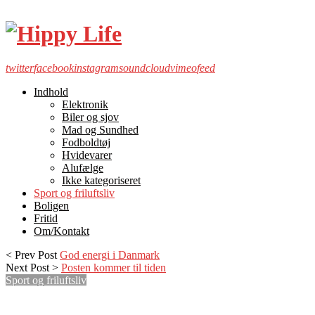
twitter
facebook
instagram
soundcloud
vimeo
feed
Indhold
Elektronik
Biler og sjov
Mad og Sundhed
Fodboldtøj
Hvidevarer
Alufælge
Ikke kategoriseret
Sport og friluftsliv
Boligen
Fritid
Om/Kontakt
< Prev Post
God energi i Danmark
Next Post >
Posten kommer til tiden
Sport og friluftsliv