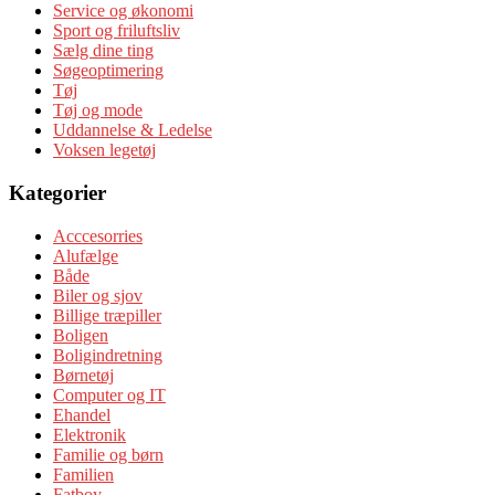
Service og økonomi
Sport og friluftsliv
Sælg dine ting
Søgeoptimering
Tøj
Tøj og mode
Uddannelse & Ledelse
Voksen legetøj
Kategorier
Acccesorries
Alufælge
Både
Biler og sjov
Billige træpiller
Boligen
Boligindretning
Børnetøj
Computer og IT
Ehandel
Elektronik
Familie og børn
Familien
Fatboy