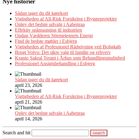
Nye historier
Sådan tager du dit kørekort
Vigtigheden af All-Risk Forsikring i Byggeprojekter
Oplev det bedste udvalg i Aabenraa
Effektiv spånsugning til industrien
Opdag Vædderen Stjernetegnets Energi
Find de bedste møbler i Esbjerg
Vigtigheden af Professionel Rådgivning ved Boligkøb
Brugt Volvo: Det sikre valg til familie og erhverv
Kranio Sakral Terapi i Århus som Behandlingsmulighed
Professionel Ansigtsbehandling i Esbjerg
Sådan tager du dit kørekort
april 23, 2026
Vigtigheden af All-Risk Forsikring i Byggeprojekter
april 21, 2026
Oplev det bedste udvalg i Aabenraa
april 14, 2026
Search and hit