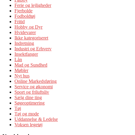
Ferie og lejligheder
Fjerbolde
Fodboldtøj
Fritid
Hobby og Dyr
Hvidevarer
Ikke kategoriseret
Indretning
Industri og Erhverv
Insektfanger
Lån
Mad og Sundhed
Møbler
Nyt hus
Online Markedsføring
Service og økonomi
Sport og friluftsliv
Sælg dine ting
Søgeoptimering
Tøj
Tøj og mode
Uddannelse & Ledelse
Voksen legetøj