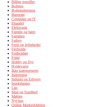
Billige træpiller
Boligen
Boligindretning
Børnetøj
Computer og IT
Ehandel
Elektronik
Familie og børn
Familien
Fatboy
Ferie og lejligheder
Fjerbolde
Fodboldtøj
Fritid
Hobby og Dyr
Hvidevarer
Ikke kategoriseret
Indretning
Industri og Erhverv
Insektfanger
Lån
Mad og Sundhed
Møbler
Nyt hus
Online Markedsføring