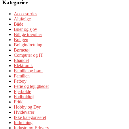
Kategorier
Acccesorries
Alufælge
Både
Biler og sjov
Billige træpiller
Boligen
Boligindretning
Børnetøj
Computer og IT
Ehandel
Elektronik
Familie og børn
Familien
Fatboy
Ferie og lejligheder
Fjerbolde
Fodboldtøj
Fritid
Hobby og Dyr
Hvidevarer
Ikke kategoriseret
Indretning
Industri og Erhverv