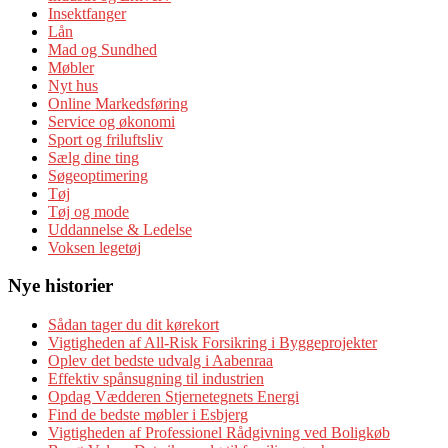
Insektfanger
Lån
Mad og Sundhed
Møbler
Nyt hus
Online Markedsføring
Service og økonomi
Sport og friluftsliv
Sælg dine ting
Søgeoptimering
Tøj
Tøj og mode
Uddannelse & Ledelse
Voksen legetøj
Nye historier
Sådan tager du dit kørekort
Vigtigheden af All-Risk Forsikring i Byggeprojekter
Oplev det bedste udvalg i Aabenraa
Effektiv spånsugning til industrien
Opdag Vædderen Stjernetegnets Energi
Find de bedste møbler i Esbjerg
Vigtigheden af Professionel Rådgivning ved Boligkøb