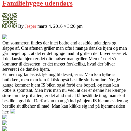
Familiehygge udendørs
By
Jesper
marts 4, 2016 // 3:26 pm
Om sommeren findes der intet bedre end at sidde udendørs og
slappe af. Om aftenen griller man ofte i mange danske hjem og man
går meget op i, at det er det rigtige mad til grillen der bliver serveret.
I de danske hjem er det ofte
pølser man griller. Men når det så
kommer til desserten, er det meget forskelligt, hvad der bliver
serveret i de danske hjem.
En nem og fantastisk løsning til desert, er is. Man kan købe is i
butikker , men man kan faktisk også bestille sin is online. Nogle
gange kommer hjem IS bilen også forbi ens bopæl, og man kan
købe is spontant. Men hvis man nu ved, at der er denne her kæmpe
store familie gril aften, er det altid rart at få bestilt de ting, man skal
bestille i god tid. Derfor kan man gå ind på hjem IS hjemmesiden og
bestille sit tilbehør til mad. Man kan klikke sig ind på hjemmesiden
her: