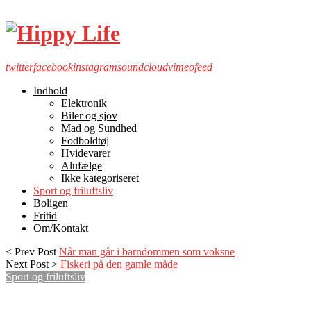
twitter
facebook
instagram
soundcloud
vimeo
feed
Indhold
Elektronik
Biler og sjov
Mad og Sundhed
Fodboldtøj
Hvidevarer
Alufælge
Ikke kategoriseret
Sport og friluftsliv
Boligen
Fritid
Om/Kontakt
< Prev Post
Når man går i barndommen som voksne
Next Post >
Fiskeri på den gamle måde
Sport og friluftsliv