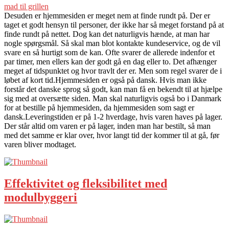
mad til grillen
Desuden er hjemmesiden er meget nem at finde rundt på. Der er
taget et godt hensyn til personer, der ikke har så meget forstand på at
finde rundt på nettet. Dog kan det naturligvis hænde, at man har
nogle spørgsmål. Så skal man blot kontakte kundeservice, og de vil
svare en så hurtigt som de kan. Ofte svarer de allerede indenfor et
par timer, men ellers kan der godt gå en dag eller to. Det afhænger
meget af tidspunktet og hvor travlt der er. Men som regel svarer de i
løbet af kort tid.Hjemmesiden er også på dansk. Hvis man ikke
forstår det danske sprog så godt, kan man få en bekendt til at hjælpe
sig med at oversætte siden. Man skal naturligvis også bo i Danmark
for at bestille på hjemmesiden, da hjemmesiden som sagt er
dansk.Leveringstiden er på 1-2 hverdage, hvis varen haves på lager.
Der står altid om varen er på lager, inden man har bestilt, så man
med det samme er klar over, hvor langt tid der kommer til at gå, før
varen bliver modtaget.
Effektivitet og fleksibilitet med
modulbyggeri