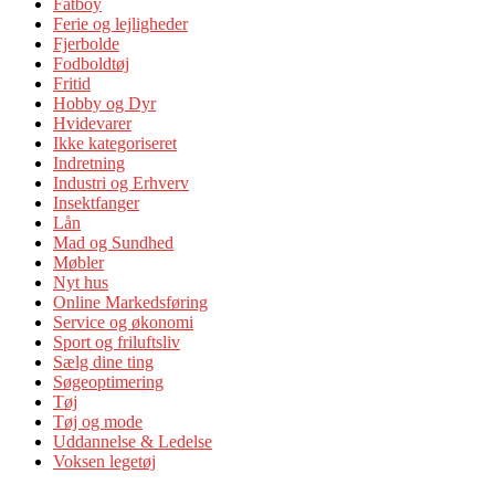
Fatboy
Ferie og lejligheder
Fjerbolde
Fodboldtøj
Fritid
Hobby og Dyr
Hvidevarer
Ikke kategoriseret
Indretning
Industri og Erhverv
Insektfanger
Lån
Mad og Sundhed
Møbler
Nyt hus
Online Markedsføring
Service og økonomi
Sport og friluftsliv
Sælg dine ting
Søgeoptimering
Tøj
Tøj og mode
Uddannelse & Ledelse
Voksen legetøj