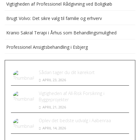
Vigtigheden af Professionel Rådgivning ved Boligkøb
Brugt Volvo: Det sikre valg til familie og erhverv
Kranio Sakral Terapi i Århus som Behandlingsmulighed
Professionel Ansigtsbehandling i Esbjerg
Sådan tager du dit kørekort
APRIL 23, 2026
Vigtigheden af All-Risk Forsikring i
Byggeprojekter
APRIL 21, 2026
Oplev det bedste udvalg i Aabenraa
APRIL 14, 2026