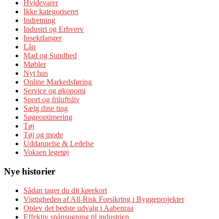
Hvidevarer
Ikke kategoriseret
Indretning
Industri og Erhverv
Insektfanger
Lån
Mad og Sundhed
Møbler
Nyt hus
Online Markedsføring
Service og økonomi
Sport og friluftsliv
Sælg dine ting
Søgeoptimering
Tøj
Tøj og mode
Uddannelse & Ledelse
Voksen legetøj
Nye historier
Sådan tager du dit kørekort
Vigtigheden af All-Risk Forsikring i Byggeprojekter
Oplev det bedste udvalg i Aabenraa
Effektiv spånsugning til industrien