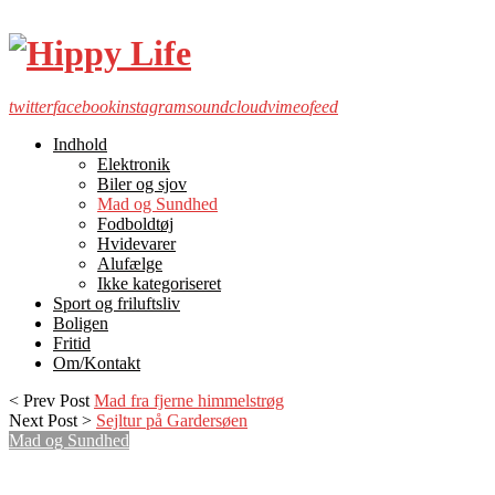
twitter
facebook
instagram
soundcloud
vimeo
feed
Indhold
Elektronik
Biler og sjov
Mad og Sundhed
Fodboldtøj
Hvidevarer
Alufælge
Ikke kategoriseret
Sport og friluftsliv
Boligen
Fritid
Om/Kontakt
< Prev Post
Mad fra fjerne himmelstrøg
Next Post >
Sejltur på Gardersøen
Mad og Sundhed