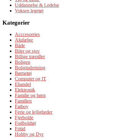
Uddannelse & Ledelse
Voksen legetøj
Kategorier
Acccesorries
Alufælge
Både
Biler og sjov
Billige træpiller
Boligen
Boligindretning
Børnetøj
Computer og IT
Ehandel
Elektronik
Familie og børn
Familien
Fatboy
Ferie og lejligheder
Fjerbolde
Fodboldtøj
Fritid
Hobby og Dyr