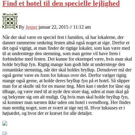
Find et hotel til den specielle lejlighed
By
Jesper
januar 22, 2015 // 11:12 am
Når der skal være en speciel fest i famiilen, så har lokalerne, der
danner rammerne omkring festen altså også noget at sige. Derfor er
det også vigtigt, at man finder de rigtige lokaler, som kan være med
til at understrege den stemning, som ma
n gerne vil have frem i
forbindelse med festen. Det kunne for eksempel være, hvis man skal
holde bryllup fyn. Rigtig mange kan godt lide at understrege den
romantiske stemning, når der skal holdes bryllup. Derudover må der
også gerne være en form for luksus over det. Derfor vælger rigtig
mange også gerne, at holde deres bryllup fyn på et hotel. Så slipper
man for at skulle stå for en masse ting. Men kan i stedet for låne sig
tilbage, og være med til at nyde den store dag, uden at man skal gå
og bekymre sig om alt muligt. Og hvis man skal holde bryllup fyn,
så kommer man næsten ikke uden om hotel i svendborg. Her findes
man nemlig noget, som er svært at sige nej til. Hvor luksuses er i
højsædet, og hvor der er kræset for alle detaljer.