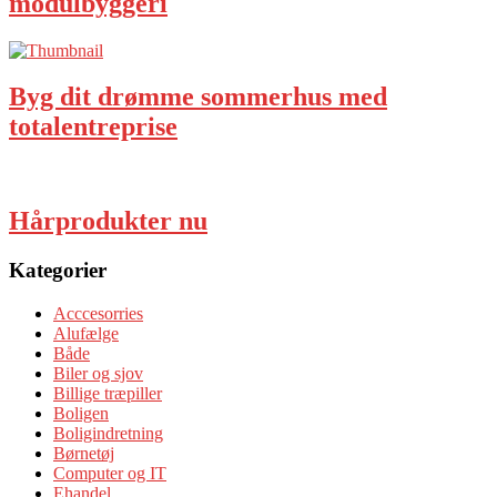
modulbyggeri
Byg dit drømme sommerhus med
totalentreprise
Hårprodukter nu
Kategorier
Acccesorries
Alufælge
Både
Biler og sjov
Billige træpiller
Boligen
Boligindretning
Børnetøj
Computer og IT
Ehandel