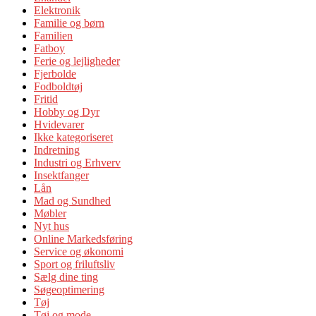
Elektronik
Familie og børn
Familien
Fatboy
Ferie og lejligheder
Fjerbolde
Fodboldtøj
Fritid
Hobby og Dyr
Hvidevarer
Ikke kategoriseret
Indretning
Industri og Erhverv
Insektfanger
Lån
Mad og Sundhed
Møbler
Nyt hus
Online Markedsføring
Service og økonomi
Sport og friluftsliv
Sælg dine ting
Søgeoptimering
Tøj
Tøj og mode