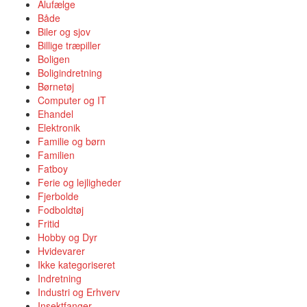
Alufælge
Både
Biler og sjov
Billige træpiller
Boligen
Boligindretning
Børnetøj
Computer og IT
Ehandel
Elektronik
Familie og børn
Familien
Fatboy
Ferie og lejligheder
Fjerbolde
Fodboldtøj
Fritid
Hobby og Dyr
Hvidevarer
Ikke kategoriseret
Indretning
Industri og Erhverv
Insektfanger