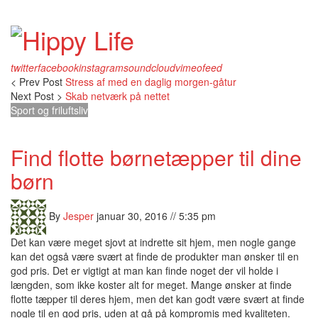
twitter
facebook
instagram
soundcloud
vimeo
feed
< Prev Post
Stress af med en daglig morgen-gåtur
Next Post >
Skab netværk på nettet
Sport og friluftsliv
Find flotte børnetæpper til dine
børn
By
Jesper
januar 30, 2016 // 5:35 pm
Det kan være meget sjovt at indrette sit hjem, men nogle gange
kan det også være svært at finde de produkter man ønsker til en
god pris. Det er vigtigt at man kan finde noget der vil holde i
længden, som ikke koster alt for meget. Mange ønsker
at finde
flotte tæpper til deres hjem, men det kan godt være svært at finde
nogle til en god pris, uden at gå på kompromis med kvaliteten.