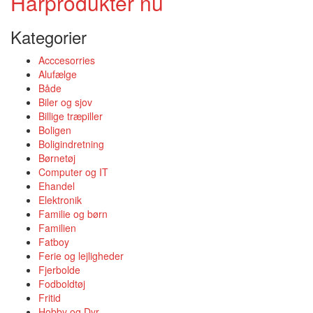
Hårprodukter nu
Kategorier
Acccesorries
Alufælge
Både
Biler og sjov
Billige træpiller
Boligen
Boligindretning
Børnetøj
Computer og IT
Ehandel
Elektronik
Familie og børn
Familien
Fatboy
Ferie og lejligheder
Fjerbolde
Fodboldtøj
Fritid
Hobby og Dyr