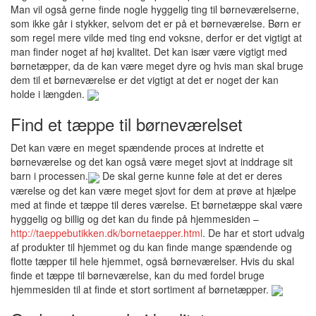
Man vil også gerne finde nogle hyggelig ting til børneværelserne,
som ikke går i stykker, selvom det er på et børneværelse. Børn er
som regel mere vilde med ting end voksne, derfor er det vigtigt at
man finder noget af høj kvalitet. Det kan især være vigtigt med
børnetæpper, da de kan være meget dyre og hvis man skal bruge
dem til et børneværelse er det vigtigt at det er noget der kan
holde i længden.
Find et tæppe til børneværelset
Det kan være en meget spændende proces at indrette et
børneværelse og det kan også være meget sjovt at inddrage sit
barn i processen.
De skal gerne kunne føle at det er deres
værelse og det kan være meget sjovt for dem at prøve at hjælpe
med at finde et tæppe til deres værelse. Et børnetæppe skal være
hyggelig og billig og det kan du finde på hjemmesiden –
http://taeppebutikken.dk/bornetaepper.html
. De har et stort udvalg
af produkter til hjemmet og du kan finde mange spændende og
flotte tæpper til hele hjemmet, også børneværelser. Hvis du skal
finde et tæppe til børneværelse, kan du med fordel bruge
hjemmesiden til at finde et stort sortiment af børnetæpper.