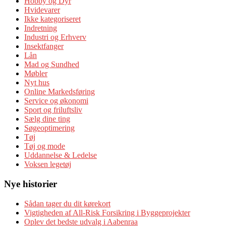
Hobby og Dyr
Hvidevarer
Ikke kategoriseret
Indretning
Industri og Erhverv
Insektfanger
Lån
Mad og Sundhed
Møbler
Nyt hus
Online Markedsføring
Service og økonomi
Sport og friluftsliv
Sælg dine ting
Søgeoptimering
Tøj
Tøj og mode
Uddannelse & Ledelse
Voksen legetøj
Nye historier
Sådan tager du dit kørekort
Vigtigheden af All-Risk Forsikring i Byggeprojekter
Oplev det bedste udvalg i Aabenraa