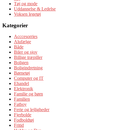
Tøj og mode
Uddannelse & Ledelse
Voksen legetøj
Kategorier
Acccesorries
Alufælge
Både
Biler og sjov
Billige træpiller
Boligen
Boligindretning
Børnetøj
Computer og IT
Ehandel
Elektronik
Familie og børn
Familien
Fatboy
Ferie og lejligheder
Fjerbolde
Fodboldtøj
Fritid