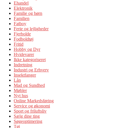
Ehandel
Elektronik
Familie og børn
Familien
Fatboy
Ferie og lejligheder
Fjerbolde
Fodboldtøj
Fritid
Hobby og Dyr
Hvidevarer
Ikke kategoriseret
Indretning
Industri og Erhverv
Insektfanger
Lån
Mad og Sundhed
Møbler
Nyt hus
Online Markedsføring
Service og økonomi
Sport og friluftsliv
Sælg dine ting
Søgeoptimering
Tøj