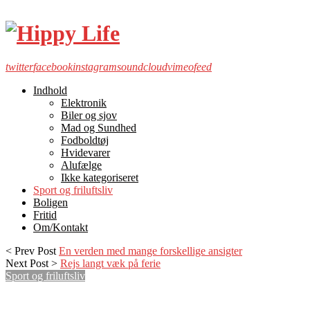
twitter
facebook
instagram
soundcloud
vimeo
feed
Indhold
Elektronik
Biler og sjov
Mad og Sundhed
Fodboldtøj
Hvidevarer
Alufælge
Ikke kategoriseret
Sport og friluftsliv
Boligen
Fritid
Om/Kontakt
< Prev Post
En verden med mange forskellige ansigter
Next Post >
Rejs langt væk på ferie
Sport og friluftsliv