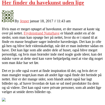
Her finder du havekunst uden lige
By
Jesper
januar 18, 2017 // 11:43 am
Hvis man er meget optaget af havekunst, er der masser at kaste sig
over på nettet.
Frydenstrand Naturhave
er blandt andet en af de
steder, som man kan opsøge her på nettet, hvor du er i stand til at
finde en masse brugbare sager indenfor havedesign. Det kan jo o
fte
gå hen og blive helt videnskabeligt, når det er man indretter sådan en
have. Det kan lige som alle andre dele af huset, også blive meget
personligt, og hvis man brænder inde med nogle gode ideer, kan det
måske være at dette sted kan være behjælpelig med at vise dig noget
som man ikke har set før.
Det er jo ofte også svært at finde inspiration til det, og hvis det er
man mangler noget,kan man alt andet lige også finde det herinde på
nettet. Her er der mange sider, som blandt andet også har lagt
billeder op, af haver hvordan de kan se ud med produkter fra dem
og så videre. Det kan også være private personer, som alt andet lige
vælger at smide deres billeder op.