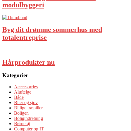
modulbyggeri
Byg dit drømme sommerhus med
totalentreprise
Hårprodukter nu
Kategorier
Acccesorries
Alufælge
Både
Biler og sjov
Billige træpiller
Boligen
Boligindretning
Børnetøj
Computer og IT