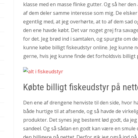
klasse med en masse flinke gutter. Og så her den 
af dem deler samme interesse som mig.
De elsker 
egentlig med, at jeg overhørte, at to af dem sad
den ene havde købt. Det var noget grej fra savage
for det. Jeg brød ind i samtalen, og spurgte om d
kunne købe billigt fiskeudstyr online. Jeg kunne n
gerne, hvis jeg kunne finde det forholdsvis billigt 
Købte billigt fiskeudstyr på nett
Den ene af drengene henviste til den side, hvor h
både hurtige til at afsende, og så havde de virkeli
produkter. Det synes jeg bestemt lød godt, da jeg 
sandeel. Og så sådan en godt kan være en smule dy
den billigere på nettet. Derfor gik jeg også ind på