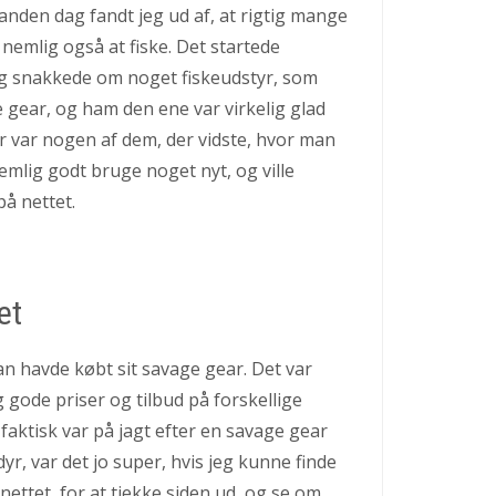
anden dag fandt jeg ud af, at rigtig mange
nemlig også at fiske. Det startede
 og snakkede om noget fiskeudstyr, som
 gear, og ham den ene var virkelig glad
er var nogen af dem, der vidste, hvor man
emlig godt bruge noget nyt, og ville
på nettet.
et
an havde købt sit savage gear. Det var
g gode priser og tilbud på forskellige
faktisk var på jagt efter en savage gear
r, var det jo super, hvis jeg kunne finde
 nettet, for at tjekke siden ud, og se om