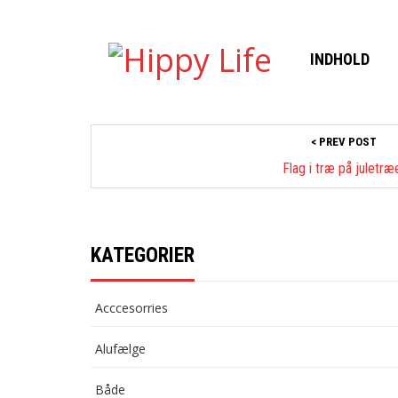
INDHOLD
< PREV POST
Flag i træ på juletræ
KATEGORIER
Acccesorries
Alufælge
Både