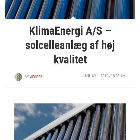
KlimaEnergi A/S –
solcelleanlæg af høj
kvalitet
JANUAR 1, 2019 // 8:23 AM
BY
JESPER