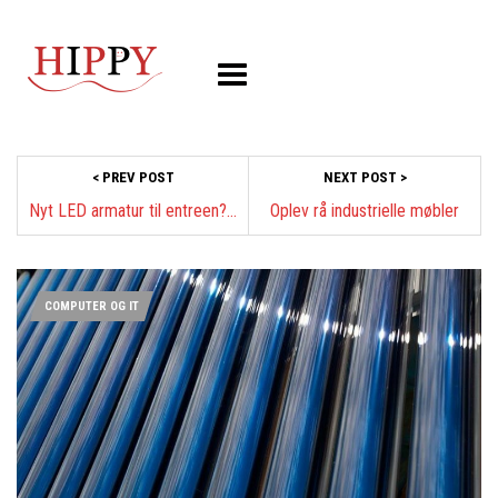
< PREV POST
NEXT POST >
Nyt LED armatur til entreen? Se mere her
Oplev rå industrielle møbler
COMPUTER OG IT