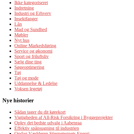
Ikke kategoriseret
Indretning
Industri og Erhverv
Insektfanger
Lån
Mad og Sundhed
Møbler
Nyt hus
Online Markedsføring
Service og økonomi
Sport og friluftsliv
Sælg dine ting
Søgeoptimering
Tøj
Tøj og mode
Uddannelse & Ledelse
Voksen legetøj
Nye historier
Sådan tager du dit kørekort
Vigtigheden af All-Risk Forsikring i Byggeprojekter
Oplev det bedste udvalg i Aabenraa
Effektiv spånsugning til industrien
Opdag Vædderen Stjernetegnets Energi