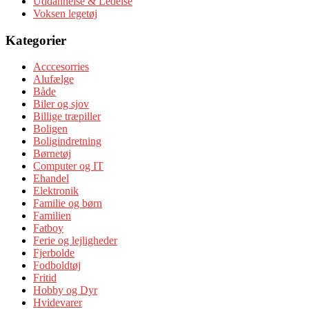
Uddannelse & Ledelse
Voksen legetøj
Kategorier
Acccesorries
Alufælge
Både
Biler og sjov
Billige træpiller
Boligen
Boligindretning
Børnetøj
Computer og IT
Ehandel
Elektronik
Familie og børn
Familien
Fatboy
Ferie og lejligheder
Fjerbolde
Fodboldtøj
Fritid
Hobby og Dyr
Hvidevarer