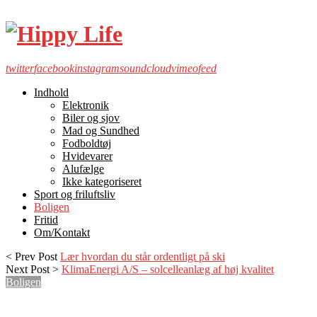
twitter
facebook
instagram
soundcloud
vimeo
feed
Indhold
Elektronik
Biler og sjov
Mad og Sundhed
Fodboldtøj
Hvidevarer
Alufælge
Ikke kategoriseret
Sport og friluftsliv
Boligen
Fritid
Om/Kontakt
< Prev Post
Lær hvordan du står ordentligt på ski
Next Post >
KlimaEnergi A/S – solcelleanlæg af høj kvalitet
Boligen