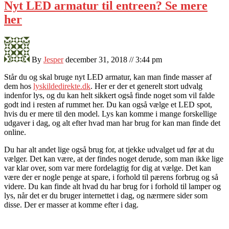
Nyt LED armatur til entreen? Se mere
her
By
Jesper
december 31, 2018 // 3:44 pm
Står du og skal bruge nyt LED armatur, kan man finde masser af
dem hos
lyskildedirekte.dk
. Her er der et generelt stort udvalg
indenfor lys, og du kan helt sikkert også finde noget som vil falde
godt ind i resten af rummet her. Du kan også vælge et LED spot,
hvis du er mere til den model. Lys kan komme i mange forskellige
udgaver i dag, og alt efter hvad man har brug for kan man finde det
online.
Du har alt andet lige også brug for, at tjekke udvalget ud før at du
vælger. Det kan være, at der findes noget derude, som man ikke lige
var klar over, som var mere fordelagtig for dig at vælge. Det kan
være der er nogle penge at spare, i forhold til pærens forbrug og så
videre. Du kan finde alt hvad du har brug for i forhold til lamper og
lys, når det er du bruger internettet i dag, og nærmere sider som
disse. Der er masser at komme efter i dag.