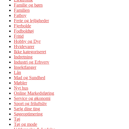
Familie og børn
Familien
Fatboy
Ferie og lejligheder
Fjerbolde
Fodboldtøj
Fritid
Hobby og Dyr
Hvidevarer
Ikke kategoriseret
Indretning
Industri og Erhverv
Insektfanger
Lån
Mad og Sundhed
Møbler
Nyt hus
Online Markedsføring
Service og økonomi
Sport og friluftsliv
Sælg dine ting
Søgeoptimering
Tøj
Tøj og mode