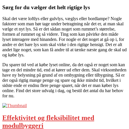
Sørg for du vælger det helt rigtige lys
Skal det være loftlys eller gulvlys, væglys eller bordlampe? Nogle
faktorer som man bør tage under betragtning når det er, at man skal
vælge et nyt lys. Så er det sådan noget som rummet’s størrelse,
formen af rummet og så videre. Ting som kan påvirke den måde
lyset interagere med hinanden. For nogle er det noget at gå op i, for
andre er det bare lys som skal virke i den rigtige hensigt. Det er alt
andet lige noget, som kan få andre til at tænke næste gang de skal ud
og købe lys.
Du sparer tid ved at købe lyset online, da det også er noget som kan
tage en del mindre tid, end at kører ud efter dem. Skal virksomheden
have ny belysning på grund af en ombygning eller tilbygning. Så er
der også rigtig mange penge og spare og ikke mindst tid, hvilket i
sidste ende er endnu flere penge sparet, når det er man køber lys
online. Find det store udvalg i dag, og bestil det antal du har behov
for nu.
Effektivitet og fleksibilitet med
modulbyggeri