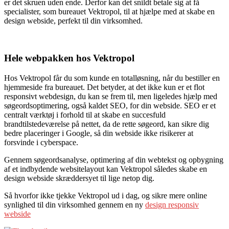
er det skruen uden ende. Derfor kan det snildt betale sig at få
specialister, som bureauet Vektropol, til at hjælpe med at skabe en
design webside, perfekt til din virksomhed.
Hele webpakken hos Vektropol
Hos Vektropol får du som kunde en totalløsning, når du bestiller en
hjemmeside fra bureauet. Det betyder, at det ikke kun er et flot
responsivt webdesign, du kan se frem til, men ligeledes hjælp med
søgeordsoptimering, også kaldet SEO, for din webside. SEO er et
centralt værktøj i forhold til at skabe en succesfuld
brandtilstedeværelse på nettet, da de rette søgeord, kan sikre dig
bedre placeringer i Google, så din webside ikke risikerer at
forsvinde i cyberspace.
Gennem søgeordsanalyse, optimering af din webtekst og opbygning
af et indbydende websitelayout kan Vektropol således skabe en
design webside skræddersyet til lige netop dig.
Så hvorfor ikke tjekke Vektropol ud i dag, og sikre mere online
synlighed til din virksomhed gennem en ny
design responsiv
webside