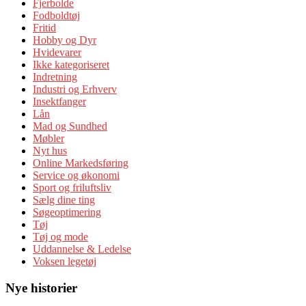
Fjerbolde
Fodboldtøj
Fritid
Hobby og Dyr
Hvidevarer
Ikke kategoriseret
Indretning
Industri og Erhverv
Insektfanger
Lån
Mad og Sundhed
Møbler
Nyt hus
Online Markedsføring
Service og økonomi
Sport og friluftsliv
Sælg dine ting
Søgeoptimering
Tøj
Tøj og mode
Uddannelse & Ledelse
Voksen legetøj
Nye historier