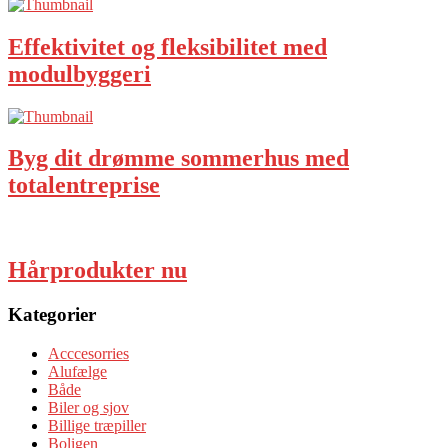
Effektivitet og fleksibilitet med
modulbyggeri
Byg dit drømme sommerhus med
totalentreprise
Hårprodukter nu
Kategorier
Acccesorries
Alufælge
Både
Biler og sjov
Billige træpiller
Boligen