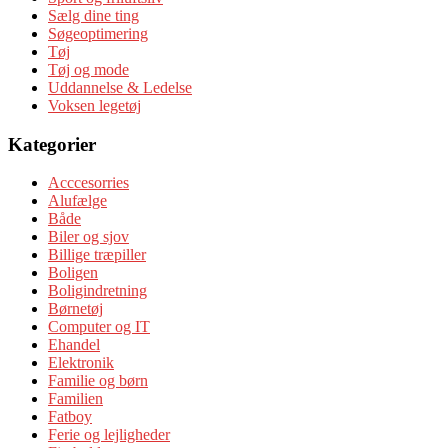
Sælg dine ting
Søgeoptimering
Tøj
Tøj og mode
Uddannelse & Ledelse
Voksen legetøj
Kategorier
Acccesorries
Alufælge
Både
Biler og sjov
Billige træpiller
Boligen
Boligindretning
Børnetøj
Computer og IT
Ehandel
Elektronik
Familie og børn
Familien
Fatboy
Ferie og lejligheder