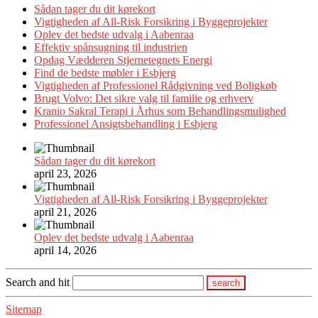
Sådan tager du dit kørekort
Vigtigheden af All-Risk Forsikring i Byggeprojekter
Oplev det bedste udvalg i Aabenraa
Effektiv spånsugning til industrien
Opdag Vædderen Stjernetegnets Energi
Find de bedste møbler i Esbjerg
Vigtigheden af Professionel Rådgivning ved Boligkøb
Brugt Volvo: Det sikre valg til familie og erhverv
Kranio Sakral Terapi i Århus som Behandlingsmulighed
Professionel Ansigtsbehandling i Esbjerg
Sådan tager du dit kørekort
april 23, 2026
Vigtigheden af All-Risk Forsikring i Byggeprojekter
april 21, 2026
Oplev det bedste udvalg i Aabenraa
april 14, 2026
Search and hit
Sitemap