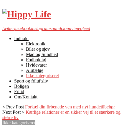
twitter
facebook
instagram
soundcloud
vimeo
feed
Indhold
Elektronik
Biler og sjov
Mad og Sundhed
Fodboldtøj
Hvidevarer
Alufælge
Ikke kategoriseret
Sport og friluftsliv
Boligen
Fritid
Om/Kontakt
< Prev Post
Forkæl din firbenede ven med nyt hundetilbehør
Next Post >
Kærlige relationer er en sikker vej til et stærkere og
større liv
Ikke kategoriseret