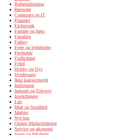
Boligindretning
Børnetøj
Computer og IT
Ehandel
Elektronik
Familie og børn
Familien
Fatboy
Ferie og lejligheder
Fjerbolde
Fodboldtøj
Fritid
Hobby og Dyr
Hvidevarer
Ikke kategoriseret
Indretning
Industri og Erhverv
Insektfanger
Lån
Mad og Sundhed
Møbler
Nyt hus
Online Markedsføring
Service og økonomi
Sport og friluftsliv