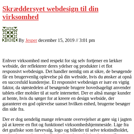
Skræddersyet webdesign til din
virksomhed
By
Jesper
december 15, 2019 // 3:01 pm
Enhver virksomhed med respekt for sig selv fortjener en lækker
webside, der reflekterer deres ydelser og produkter i et flot
responsivt webdesign. Det handler nemlig om at sikre, de besøgende
får en brugervenlig oplevelse på din webside, hvis du ønsker at opnå
en succesfuld kunderejse. Et responsivt webdesign er især en vigtig
faktor, da størstedelen af besøgende brugere hovedsageligt anvender
tablets eller mobiler til at surfe internettet. Der er altså mange kunder
at hente, hvis du sørger for at kreere en design webside, der
garanterer en god oplevelse uanset hvilken enhed, brugerne besøger
din side fra.
Der er dog uendelig mange relevante overvejelser at gøre sig i jagten
på at kreere en flot og funktionel virksomhedshjemmeside. Lige fra
det grafiske som farvevalg, logo og billeder til selve tekstindholdet,